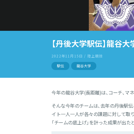
【丹後大学駅伝】龍谷大
2022年11月15日 / 陸上競技
駅伝
龍谷大学
今年の龍谷大学(長距離)は、コーチ、マ
そんな今年のチームは、去年の丹後駅伝
イト一人一人が各々の課題に対して取り
「チームの底上げ」を計った成果が出た