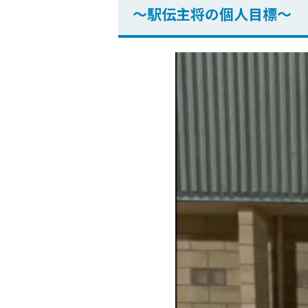
～駅伝主将の個人目標～