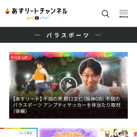
パラスポーツ
PICK UP
【あすリート】 不屈の男 原口文仁（阪神OB） 不屈の
パラスポーツ アンプティサッカーを体当たり取材
（後編）