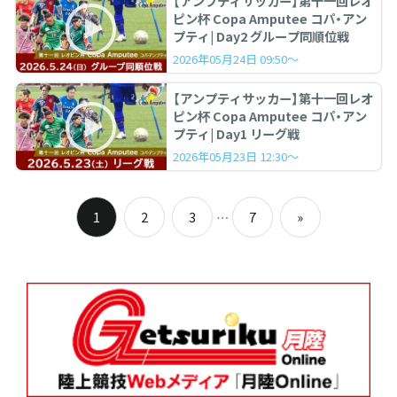
【アンプティサッカー】第十一回レオ
ピン杯 Copa Amputee コパ・アン
プティ| Day2 グループ同順位戦
2026年05月24日 09:50～
【アンプティサッカー】第十一回レオ
ピン杯 Copa Amputee コパ・アン
プティ| Day1 リーグ戦
2026年05月23日 12:30～
投
…
1
2
3
7
»
稿
Next
Posts
ナ
ビ
ゲ
ー
シ
ョ
ン