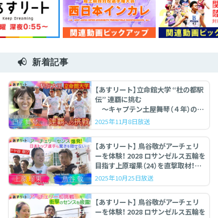
新着記事
【あすリート】立命館大学 “杜の都駅
伝” 連覇に挑む
〜キャプテン土屋舞琴（４年）の覚
悟 〜
2025年11月8日放送
【あすリート】 鳥谷敬がアーチェリ
ーを体験！ 2028 ロサンゼルス五輪を
目指す上原瑠果（24）を直撃取材！
〈後編〉
2025年10月25日放送
【あすリート】 鳥谷敬がアーチェリ
ーを体験！ 2028 ロサンゼルス五輪を