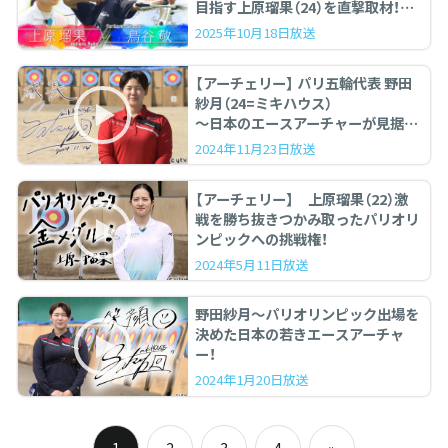
目指す上原瑠果（24）を直撃取材！
〈前編〉
2025年10月18日放送
【アーチェリー】 パリ五輪代表 野田
紗月（24=ミキハウス）
〜日本のエースアーチャーが見据え
る未来〜
2024年11月23日放送
【アーチェリー】 上原瑠果（22）激
戦を勝ち抜きつかみ取ったパリオリ
ンピックへの挑戦権！
2024年5月11日放送
野田紗月～パリオリンピック出場を
決めた日本の若きエースアーチャ
ー！
2024年1月20日放送
投