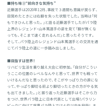
■持ち味②“前向きな気持ち”
近藤選手は2020年12月、事故で３週間も意識が戻らず、
目覚めたときには右脚を失った状態でした。当時は「何
もできひんと思った。」と語る近藤選手でしたがパラ陸
上界のレジェンド・山本篤選手の姿を見て「脚が無くな
っても、そこまで速く走れるんだ」と思ったそうです。
そして、パラ陸上のレジェンド山本篤選手との交流を通
じてパラ陸上の道に一歩踏み出しました。
■目指すは世界！
リハビリ生活を乗り越え大会に初参加。「自分がこうい
うここの位置のレベルなんやと思って、世界でも戦って
いけるんだなと思ったので、そこがやっぱり力の源にな
って、やっぱり脚切る前より脚切ったときの方がやる気
も出てきました。」と振り返った近藤選手はそこから力
をつけ、世界パラ陸上に日本代表として出場！パラリン
ピックに向けて世界パラ陸上では４位以内を目指しま