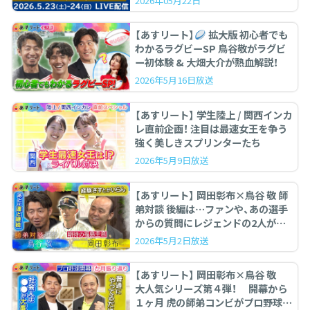
2026年05月22日
【あすリート】
拡大版 初心者でも
わかるラグビーSP 鳥谷敬がラグビ
ー初体験 & 大畑大介が熱血解説！
2026年5月16日放送
【あすリート】 学生陸上 / 関西インカ
レ直前企画！ 注目は最速女王を争う
強く美しきスプリンターたち
2026年5月9日放送
【あすリート】 岡田彰布×鳥谷 敬 師
弟対談 後編は…ファンや、あの選手
からの質問にレジェンドの2人が答
えます。
2026年5月2日放送
【あすリート】 岡田彰布×鳥谷 敬
大人気シリーズ第４弾！ 開幕から
１ヶ月 虎の師弟コンビがプロ野球を