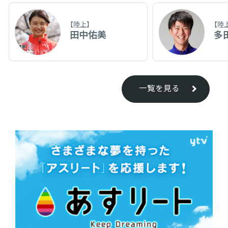
【陸上】
【陸
田中佑美
多
一覧を見る