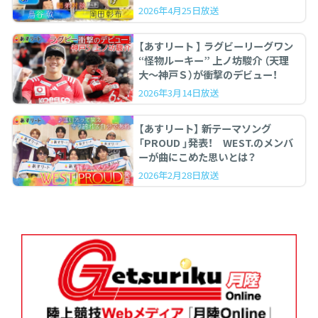
ぶった斬る！
2026年4月25日放送
【あすリート 】 ラグビーリーグワン
“怪物ルーキー” 上ノ坊駿介 （天理
大〜神戸Ｓ）が衝撃のデビュー！
2026年3月14日放送
【あすリート】 新テーマソング
「PROUD 」発表！ WEST.のメンバ
ーが曲にこめた思いとは？
2026年2月28日放送