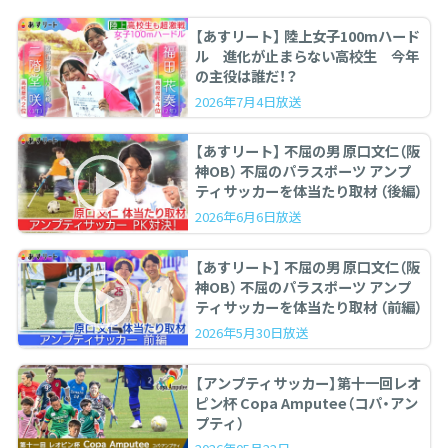
【あすリート】 陸上女子100mハード
ル 進化が止まらない高校生 今年
の主役は誰だ！？
2026年7月4日放送
【あすリート】 不屈の男 原口文仁（阪
神OB） 不屈のパラスポーツ アンプ
ティサッカーを体当たり取材 （後編）
2026年6月6日放送
【あすリート】 不屈の男 原口文仁（阪
神OB） 不屈のパラスポーツ アンプ
ティサッカーを体当たり取材 （前編）
2026年5月30日放送
【アンプティサッカー】第十一回レオ
ピン杯 Copa Amputee（コパ・アン
プティ）