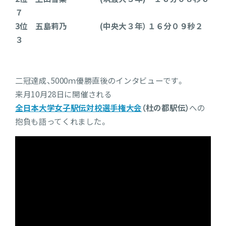
７
3位 五島莉乃 (中央大３年） １６分０９秒２
３
二冠達成、5000ｍ優勝直後のインタビューです。
来月10月28日に開催される
全日本大学女子駅伝対校選手権大会
（杜の都駅伝）
への
抱負も語ってくれました。