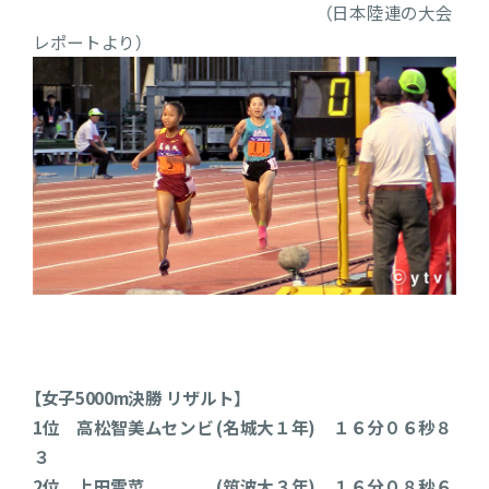
（日本陸連の大会
レポートより）
【女子5000m決勝 リザルト】
1位 高松智美ムセンビ (名城大１年) １６分０６秒８
３
2位 上田雪菜 (筑波大３年) １６分０８秒６