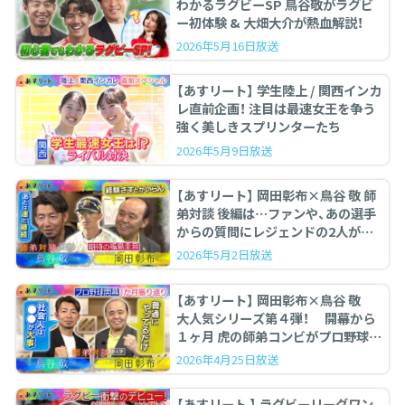
わかるラグビーSP 鳥谷敬がラグビ
ー初体験 & 大畑大介が熱血解説！
2026年5月16日放送
【あすリート】 学生陸上 / 関西インカ
レ直前企画！ 注目は最速女王を争う
強く美しきスプリンターたち
2026年5月9日放送
【あすリート】 岡田彰布×鳥谷 敬 師
弟対談 後編は…ファンや、あの選手
からの質問にレジェンドの2人が答
えます。
2026年5月2日放送
【あすリート】 岡田彰布×鳥谷 敬
大人気シリーズ第４弾！ 開幕から
１ヶ月 虎の師弟コンビがプロ野球を
ぶった斬る！
2026年4月25日放送
【あすリート 】 ラグビーリーグワン