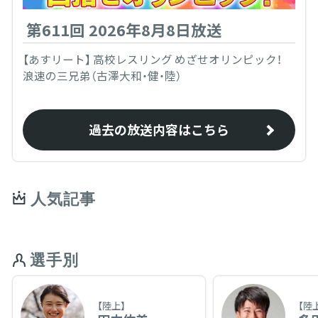
第611回 2026年8月8日放送
【あすリート】 高校レスリング めざせオリンピック！
浪速の三兄弟（古澤大和・健・陸）
過去の放送内容はこちら
人気記事
選手別
【陸上】
【陸