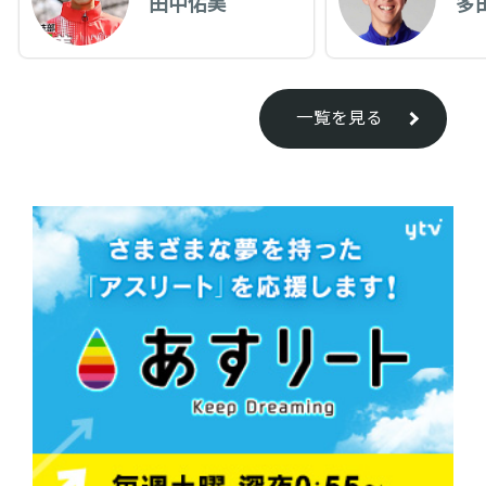
田中佑美
多
一覧を見る