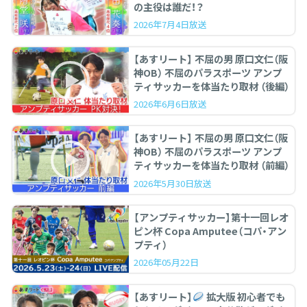
の主役は誰だ！？
2026年7月4日放送
【あすリート】 不屈の男 原口文仁（阪
神OB） 不屈のパラスポーツ アンプ
ティサッカーを体当たり取材 （後編）
2026年6月6日放送
【あすリート】 不屈の男 原口文仁（阪
神OB） 不屈のパラスポーツ アンプ
ティサッカーを体当たり取材 （前編）
2026年5月30日放送
【アンプティサッカー】第十一回レオ
ピン杯 Copa Amputee（コパ・アン
プティ）
2026年05月22日
【あすリート】
拡大版 初心者でも