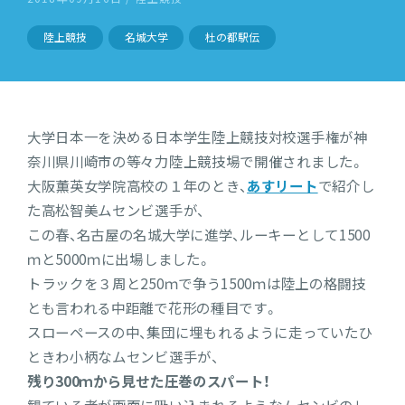
陸上競技
名城大学
杜の都駅伝
大学日本一を決める日本学生陸上競技対校選手権が神
奈川県川崎市の等々力陸上競技場で開催されました。
大阪薫英女学院高校の１年のとき、
あすリート
で紹介し
た高松智美ムセンビ選手が、
この春、名古屋の名城大学に進学、ルーキーとして1500
ｍと5000ｍに出場しました。
トラックを３周と250ｍで争う1500ｍは陸上の格闘技
とも言われる中距離で花形の種目です。
スローペースの中、集団に埋もれるように走っていたひ
ときわ小柄なムセンビ選手が、
残り300ｍから見せた圧巻のスパート！