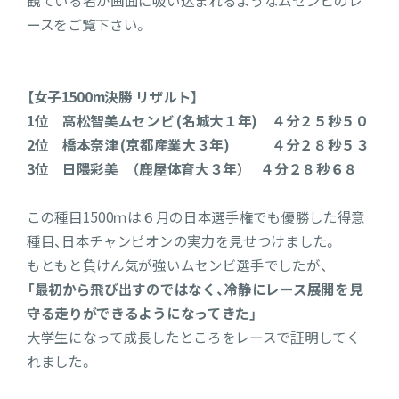
観ている者が画面に吸い込まれるようなムセンビのレ
ースをご覧下さい。
【女子1500m決勝 リザルト】
1位 高松智美ムセンビ (名城大１年) ４分２５秒５０
2位 橋本奈津 (京都産業大３年) ４分２８秒５３
3位 日隈彩美 （鹿屋体育大３年） ４分２８秒６８
この種目1500ｍは６月の日本選手権でも優勝した得意
種目、日本チャンピオンの実力を見せつけました。
もともと負けん気が強いムセンビ選手でしたが、
「最初から飛び出すのではなく、冷静にレース展開を見
守る走りができるようになってきた」
大学生になって成長したところをレースで証明してく
れました。