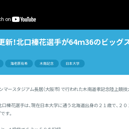
更新！北口榛花選手が64ｍ36のビッグ
海老原有希
木南記念
日本大学
ンマースタジアム長居（大阪市）で行われた木南道孝記念陸上競技
北口榛花選手は、現在日本大学に通う北海道出身の２１歳で、２
です。