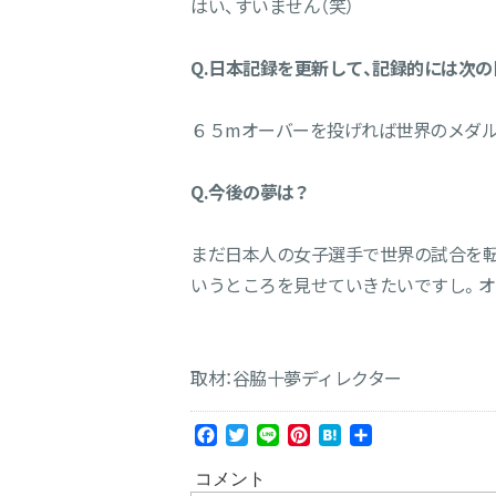
はい、すいません（笑）
Q.日本記録を更新して、記録的には次の
６５mオーバーを投げれば世界のメダル
Q.今後の夢は？
まだ日本人の女子選手で世界の試合を転
いうところを見せていきたいですし。オ
取材：谷脇十夢ディレクター
Facebook
Twitter
Line
Pinterest
Hatena
共
有