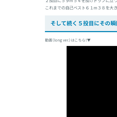
２投目に５９m５４を投げトップに立つ
これまでの自己ベスト６１m３８を大き
そして続く５投目にその瞬
動画（long ver.）はこちら！▼