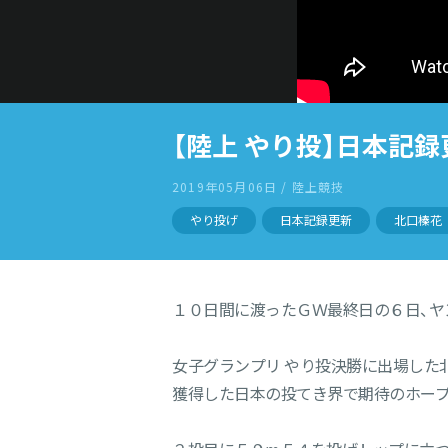
【陸上 やり投】日本記録
2019年05月06日 / 陸上競技
やり投げ
日本記録更新
北口榛花
１０日間に渡ったＧＷ最終日の６日、ヤ
女子グランプリ やり投決勝に出場した
獲得した日本の投てき界で期待のホープ