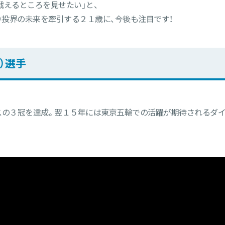
戦えるところを見せたい」と、
投界の未来を牽引する２１歳に、今後も注目です！
）選手
スの３冠を達成。翌１５年には東京五輪での活躍が期待されるダ