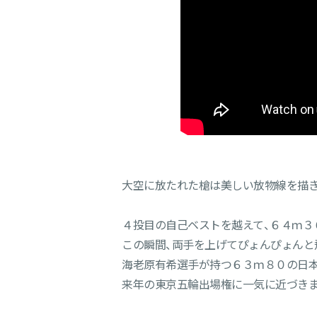
大空に放たれた槍は美しい放物線を描
４投目の自己ベストを越えて、６４ｍ３
この瞬間、両手を上げてぴょんぴょんと
海老原有希選手が持つ６３ｍ８０の日本
来年の東京五輪出場権に一気に近づきま