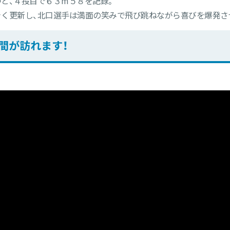
と、４投目で６３m５８を記録。
く更新し、北口選手は満面の笑みで飛び跳ねながら喜びを爆発さ
間が訪れます！