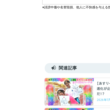
関連記事
【あすリ
進化が
だ！？
2026年