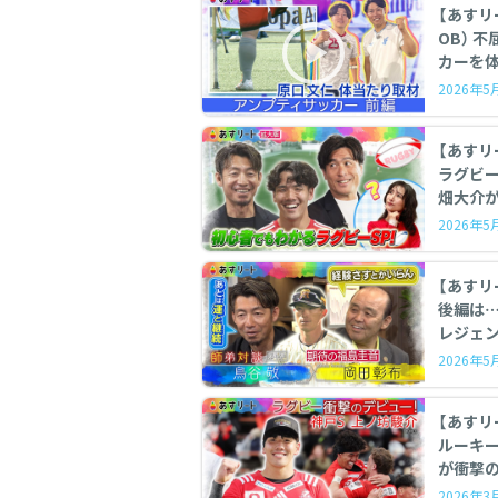
【あすリート】
OB） 不屈の
カーを体
2026年
【あすリ
ラグビーSP 鳥谷敬がラグビー
畑大介が
2026年
【あすリ
後編は
レジェン
2026年
【あすリート 】 ラグビ
ルーキー
が衝撃の
2026年