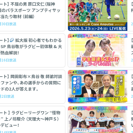
 不屈の男 原口文仁（阪神
パラスポーツ アンプティサッ
当たり取材 （前編）
5月30日放送
ート】
拡大版 初心者でもわかる
初体験 & 大
熱血解説！
5月16日放送
ート】 岡田彰布×鳥谷 敬 師弟対談
…ファンや、あの選手からの質問に
ドの2人が答えます。
5月2日放送
ーリーグワン “怪物
【
” 上ノ坊駿介 （天理大〜神戸Ｓ）
デビュー！
3月14日放送