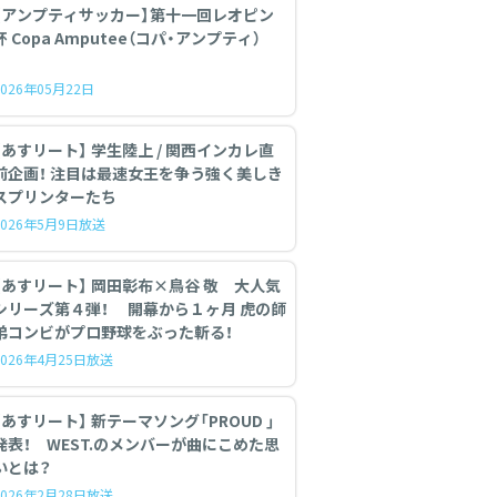
【アンプティサッカー】第十一回レオピン
杯 Copa Amputee（コパ・アンプティ）
2026年05月22日
【あすリート】 学生陸上 / 関西インカレ直
前企画！ 注目は最速女王を争う強く美しき
スプリンターたち
2026年5月9日放送
【あすリート】 岡田彰布×鳥谷 敬 大人気
シリーズ第４弾！ 開幕から１ヶ月 虎の師
弟コンビがプロ野球をぶった斬る！
2026年4月25日放送
あすリート】 新テーマソング「PROUD 」
発表！ WEST.のメンバーが曲にこめた思
いとは？
2026年2月28日放送