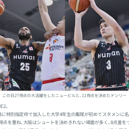
この日27得点の大活躍をしたニュービルと、11得点を決めたドンリー
E2。
2月に特別指定枠で加入した大学4年生の飯尾が初めてスタメンに名
得点を重ね、大阪はシュートを決めきれない場面が多く、8点差をつ