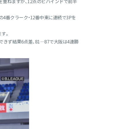
を重ねますが、12点のビハインドで前半
4番クラーク・12番中東に連続で3Pを
ます。
ず結果6点差、81―87で大阪は4連勝