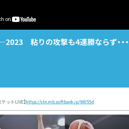
2―2023 粘りの攻撃も4連勝ならず・・
スケットLIVE】
https://stn.mb.softbank.jp/W055d