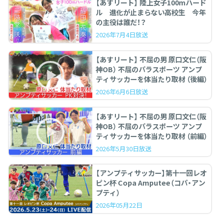
【あすリート】 陸上女子100mハード
ル 進化が止まらない高校生 今年
の主役は誰だ！？
2026年7月4日放送
【あすリート】 不屈の男 原口文仁（阪
神OB） 不屈のパラスポーツ アンプ
ティサッカーを体当たり取材 （後編）
2026年6月6日放送
【あすリート】 不屈の男 原口文仁（阪
神OB） 不屈のパラスポーツ アンプ
ティサッカーを体当たり取材 （前編）
2026年5月30日放送
【アンプティサッカー】第十一回レオ
ピン杯 Copa Amputee（コパ・アン
プティ）
2026年05月22日