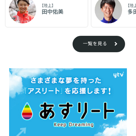
【陸上】
【陸
田中佑美
多
一覧を見る