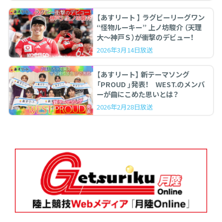
【あすリート 】 ラグビーリーグワン
“怪物ルーキー” 上ノ坊駿介 （天理
大〜神戸Ｓ）が衝撃のデビュー！
2026年3月14日放送
【あすリート】 新テーマソング
「PROUD 」発表！ WEST.のメンバ
ーが曲にこめた思いとは？
2026年2月28日放送