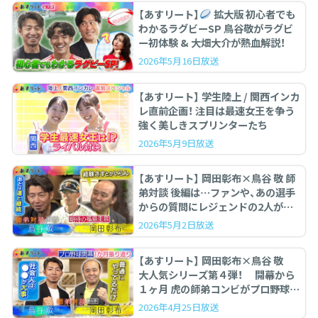
【あすリート】
拡大版 初心者でも
わかるラグビーSP 鳥谷敬がラグビ
ー初体験 & 大畑大介が熱血解説！
2026年5月16日放送
【あすリート】 学生陸上 / 関西インカ
レ直前企画！ 注目は最速女王を争う
強く美しきスプリンターたち
2026年5月9日放送
【あすリート】 岡田彰布×鳥谷 敬 師
弟対談 後編は…ファンや、あの選手
からの質問にレジェンドの2人が答
えます。
2026年5月2日放送
【あすリート】 岡田彰布×鳥谷 敬
大人気シリーズ第４弾！ 開幕から
１ヶ月 虎の師弟コンビがプロ野球を
ぶった斬る！
2026年4月25日放送