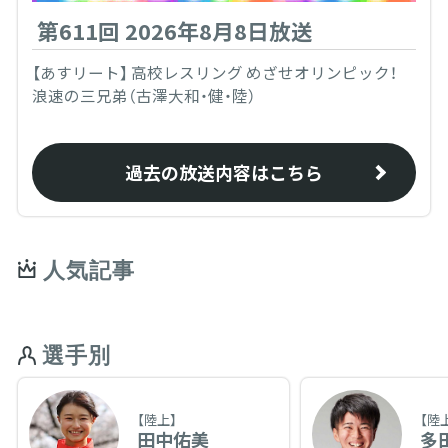
第611回 2026年8月8日放送
【あすリート】 高校レスリング めざせオリンピック！
浪速の三兄弟（古澤大和・健・陸）
過去の放送内容はこちら
人気記事
選手別
【陸上】
【陸
田中佑美
多