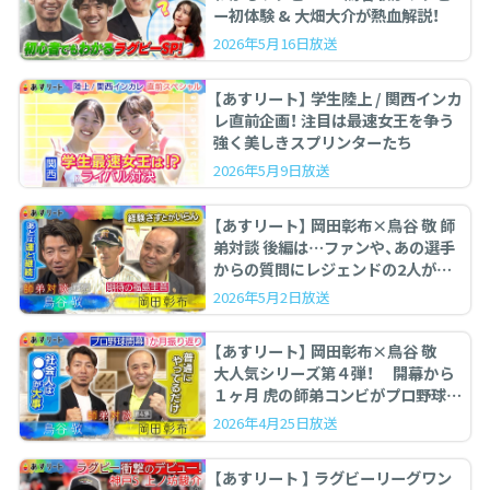
ー初体験 & 大畑大介が熱血解説！
2026年5月16日放送
【あすリート】 学生陸上 / 関西インカ
レ直前企画！ 注目は最速女王を争う
強く美しきスプリンターたち
2026年5月9日放送
【あすリート】 岡田彰布×鳥谷 敬 師
弟対談 後編は…ファンや、あの選手
からの質問にレジェンドの2人が答
えます。
2026年5月2日放送
【あすリート】 岡田彰布×鳥谷 敬
大人気シリーズ第４弾！ 開幕から
１ヶ月 虎の師弟コンビがプロ野球を
ぶった斬る！
2026年4月25日放送
【あすリート 】 ラグビーリーグワン