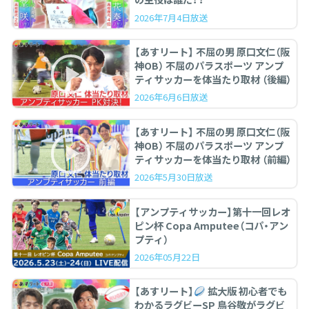
2026年7月4日放送
【あすリート】 不屈の男 原口文仁（阪
神OB） 不屈のパラスポーツ アンプ
ティサッカーを体当たり取材 （後編）
2026年6月6日放送
【あすリート】 不屈の男 原口文仁（阪
神OB） 不屈のパラスポーツ アンプ
ティサッカーを体当たり取材 （前編）
2026年5月30日放送
【アンプティサッカー】第十一回レオ
ピン杯 Copa Amputee（コパ・アン
プティ）
2026年05月22日
【あすリート】
拡大版 初心者でも
わかるラグビーSP 鳥谷敬がラグビ