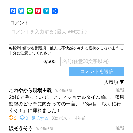
Facebook
Twitter
Line
Pinterest
Hatena
共
有