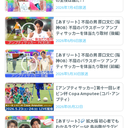
の主役は誰だ！？
2026年7月4日放送
【あすリート】 不屈の男 原口文仁（阪
神OB） 不屈のパラスポーツ アンプ
ティサッカーを体当たり取材 （後編）
2026年6月6日放送
【あすリート】 不屈の男 原口文仁（阪
神OB） 不屈のパラスポーツ アンプ
ティサッカーを体当たり取材 （前編）
2026年5月30日放送
【アンプティサッカー】第十一回レオ
ピン杯 Copa Amputee（コパ・アン
プティ）
2026年05月22日
【あすリート】
拡大版 初心者でも
わかるラグビーSP 鳥谷敬がラグビ