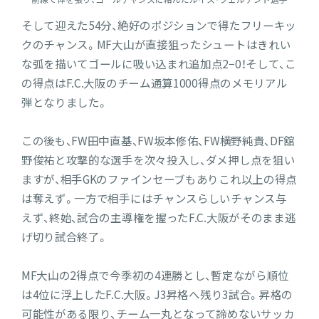
そして迎えた54分、絶好のポジションで得たフリーキッ
クのチャンス。MF大山が直接狙ったシュートはきれい
な弧を描いてゴールに吸い込まれ追加点2−0！そして、こ
の得点はF.C.大阪のチーム通算1000得点のメモリアル
弾となりました。
この後も、FW田中直基、FW坂本修佑、FW横野純貴、DF舘
野俊祐と攻撃的な選手を次々投入し、ダメ押し点を狙い
ますが、相手GKのファインセーブもありこれ以上の得点
は奪えず。一方で相手にはチャンスらしいチャンス与
えず、終始、試合の主導権を握ったF.C.大阪がそのまま逃
げ切り試合終了。
MF大山の2得点で今季初の4連勝とし、暫定ながら順位
は4位に浮上したF.C.大阪。J3昇格へ残り3試合。昇格の
可能性がある限り、チーム一丸となって諦めないサッカ