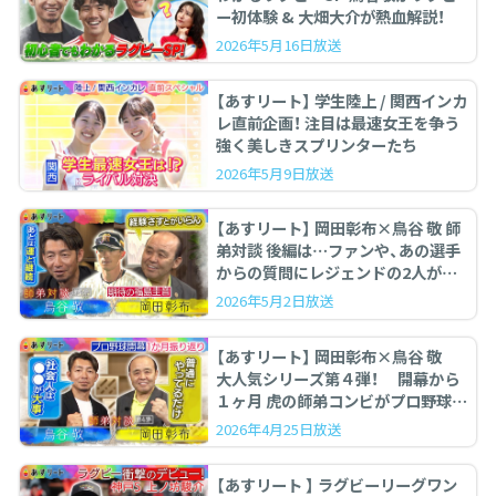
ー初体験 & 大畑大介が熱血解説！
2026年5月16日放送
【あすリート】 学生陸上 / 関西インカ
レ直前企画！ 注目は最速女王を争う
強く美しきスプリンターたち
2026年5月9日放送
【あすリート】 岡田彰布×鳥谷 敬 師
弟対談 後編は…ファンや、あの選手
からの質問にレジェンドの2人が答
えます。
2026年5月2日放送
【あすリート】 岡田彰布×鳥谷 敬
大人気シリーズ第４弾！ 開幕から
１ヶ月 虎の師弟コンビがプロ野球を
ぶった斬る！
2026年4月25日放送
【あすリート 】 ラグビーリーグワン