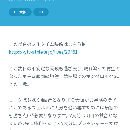
F.C.大阪
JFL
この試合のフルタイム映像はこちら▶︎
https://ytv-athlete.jp/lives/20461
ここ数日の不安定な天候も過ぎ去り、晴れ渡った青空と
なったホーム服部緑地陸上競技場でのホンダロックSC
との一戦。
リーグ戦も残り4試合となり、F.C.大阪がJ3昇格のライ
バルであるヴェルスパ大分を追い越すためには最低で
も勝ち点6が必要となります。V大分は明日の試合とな
るため、先に勝利をあげてV大分にプレッシャーをかけ