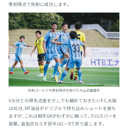
季初得点で先制に成功します。
先制ゴールで今季初得点を挙げた大山武蔵選手
V大分との得失点差を少しでも縮めておきたいF.C.大阪
は41分、MF澁谷がドリブルで持ち込みシュートを放ち
ますが、これは相手GKがわずかに触って、クロスバーを
直撃。追加点ならず前半は1－0で折り返します。