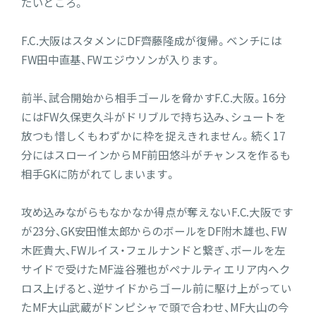
たいところ。
F.C.大阪はスタメンにDF齊藤隆成が復帰。ベンチには
FW田中直基、FWエジウソンが入ります。
前半、試合開始から相手ゴールを脅かすF.C.大阪。16分
にはFW久保吏久斗がドリブルで持ち込み、シュートを
放つも惜しくもわずかに枠を捉えきれません。続く17
分にはスローインからMF前田悠斗がチャンスを作るも
相手GKに防がれてしまいます。
攻め込みながらもなかなか得点が奪えないF.C.大阪です
が23分、GK安田惟太郎からのボールをDF附木雄也、FW
木匠貴大、FWルイス・フェルナンドと繋ぎ、ボールを左
サイドで受けたMF澁谷雅也がペナルティエリア内へク
ロス上げると、逆サイドからゴール前に駆け上がってい
たMF大山武蔵がドンピシャで頭で合わせ、MF大山の今