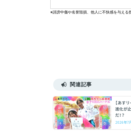
関連記事
【あすリ
進化が
だ！？
2026年