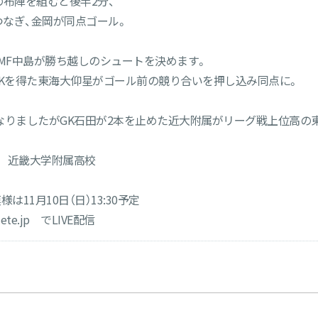
の布陣を組むと後半2分、
つなぎ、金岡が同点ゴール。
たMF中島が勝ち越しのシュートを決めます。
FKを得た東海大仰星がゴール前の競り合いを押し込み同点に。
なりましたがGK石田が2本を止めた近大附属がリーグ戦上位高の
4） 近畿大学附属高校
11月10日（日）13:30予定
ete.jp でLIVE配信