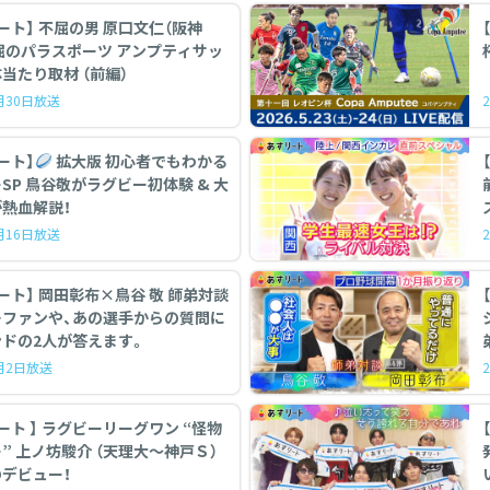
 不屈の男 原口文仁（阪神
パラスポーツ アンプティサッ
当たり取材 （前編）
5月30日放送
ート】
拡大版 初心者でもわかる
初体験 & 大
熱血解説！
5月16日放送
ート】 岡田彰布×鳥谷 敬 師弟対談
…ファンや、あの選手からの質問に
ドの2人が答えます。
5月2日放送
ーリーグワン “怪物
【
” 上ノ坊駿介 （天理大〜神戸Ｓ）
デビュー！