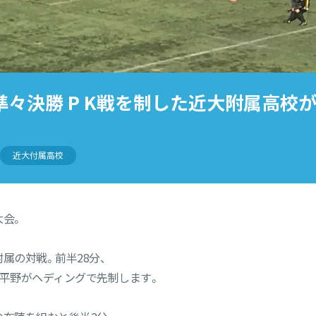
準々決勝 P K戦を制した近大附属高校
近大付属高校
大会。
属の対戦。前半28分、
F平野がヘディングで先制します。