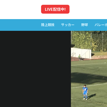
LIVE
配信中!
陸上競技
サッカー
野球
バレー