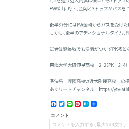
1点を追う近大附属は後半から3トップ
FW松山、丹下、金岡と3トップがパスを
後半37分にはFW金岡からパスを受け
しかし、後半のアディショナルタイム、
試合は延長戦でも決着がつかずPK戦と
東海大学大阪仰星高校 2−2（PK 2−
準決勝 興國高校vs近大附属高校 の模様は
あすリートチャンネル https://ytv-athl
Facebook
Twitter
Line
Pinterest
Hatena
共
有