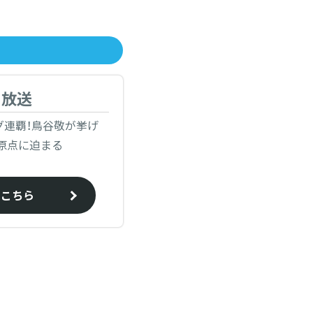
日放送
グ連覇！鳥谷敬が挙げ
原点に迫まる
はこちら