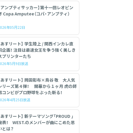
【アンプティサッカー】第十一回レオピン
杯 Copa Amputee（コパ・アンプティ）
2026年05月22日
【あすリート】 学生陸上 / 関西インカレ直
前企画！ 注目は最速女王を争う強く美しき
スプリンターたち
2026年5月9日放送
【あすリート】 岡田彰布×鳥谷 敬 大人気
シリーズ第４弾！ 開幕から１ヶ月 虎の師
弟コンビがプロ野球をぶった斬る！
2026年4月25日放送
あすリート】 新テーマソング「PROUD 」
発表！ WEST.のメンバーが曲にこめた思
いとは？