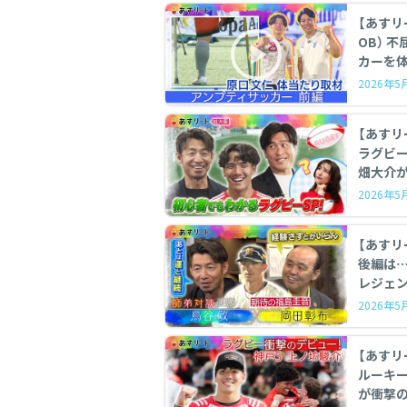
【あすリート】
OB） 不屈の
カーを体
2026年
【あすリ
ラグビーSP 鳥谷敬がラグビー
畑大介が
2026年
【あすリ
後編は
レジェン
2026年
【あすリート 】 ラグビ
ルーキー
が衝撃の