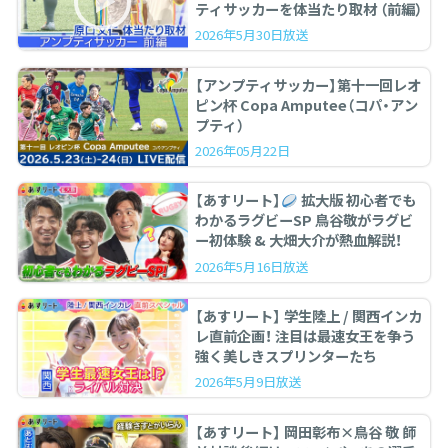
ティサッカーを体当たり取材 （前編）
2026年5月30日放送
【アンプティサッカー】第十一回レオ
ピン杯 Copa Amputee（コパ・アン
プティ）
2026年05月22日
【あすリート】
拡大版 初心者でも
わかるラグビーSP 鳥谷敬がラグビ
ー初体験 & 大畑大介が熱血解説！
2026年5月16日放送
【あすリート】 学生陸上 / 関西インカ
レ直前企画！ 注目は最速女王を争う
強く美しきスプリンターたち
2026年5月9日放送
【あすリート】 岡田彰布×鳥谷 敬 師