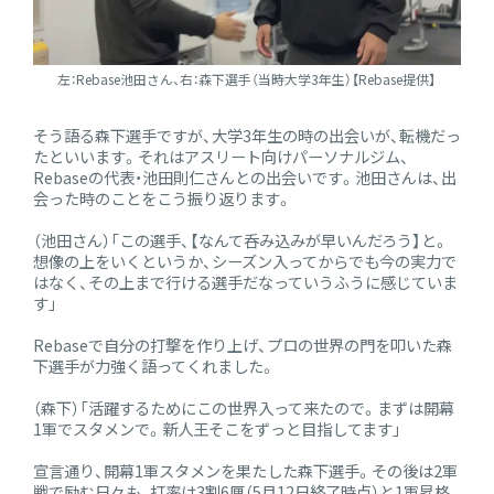
左：Rebase池田さん、右：森下選手（当時大学3年生）【Rebase提供】
そう語る森下選手ですが、大学3年生の時の出会いが、転機だっ
たといいます。それはアスリート向けパーソナルジム、
Rebaseの代表・池田則仁さんとの出会いです。池田さんは、出
会った時のことをこう振り返ります。
（池田さん）「この選手、【なんて呑み込みが早いんだろう】と。
想像の上をいくというか、シーズン入ってからでも今の実力で
はなく、その上まで行ける選手だなっていうふうに感じていま
す」
Rebaseで自分の打撃を作り上げ、プロの世界の門を叩いた森
下選手が力強く語ってくれました。
（森下）「活躍するためにこの世界入って来たので。まずは開幕
1軍でスタメンで。新人王そこをずっと目指してます」
宣言通り、開幕1軍スタメンを果たした森下選手。その後は2軍
戦で励む日々も、打率は3割6厘（5月12日終了時点）と1軍昇格