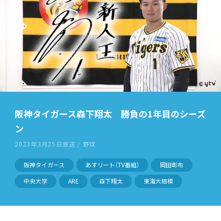
阪神タイガース森下翔太 勝負の1年目のシーズ
ン
2023年3月25日放送 / 野球
阪神タイガース
あすリート（TV番組）
岡田彰布
中央大学
ARE
森下翔太
東海大相模