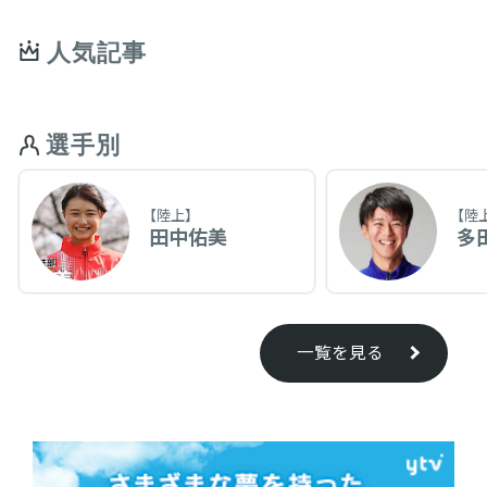
人気記事
選手別
【陸上】
【陸
田中佑美
多
一覧を見る