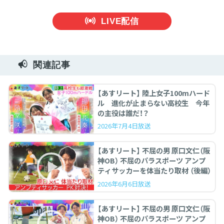
LIVE配信
関連記事
【あすリート】 陸上女子100mハード
ル 進化が止まらない高校生 今年
の主役は誰だ！？
2026年7月4日放送
【あすリート】 不屈の男 原口文仁（阪
神OB） 不屈のパラスポーツ アンプ
ティサッカーを体当たり取材 （後編）
2026年6月6日放送
【あすリート】 不屈の男 原口文仁（阪
神OB） 不屈のパラスポーツ アンプ