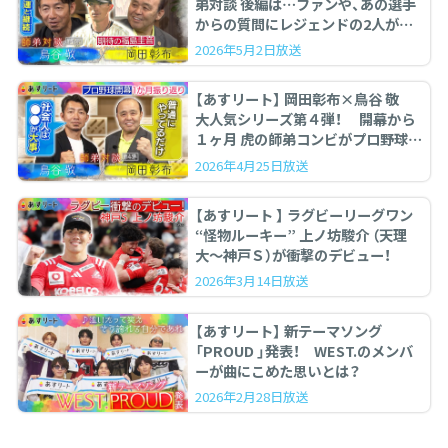
弟対談 後編は…ファンや、あの選手
からの質問にレジェンドの2人が答
えます。
2026年5月2日放送
【あすリート】 岡田彰布×鳥谷 敬
大人気シリーズ第４弾！ 開幕から
１ヶ月 虎の師弟コンビがプロ野球を
ぶった斬る！
2026年4月25日放送
【あすリート 】 ラグビーリーグワン
“怪物ルーキー” 上ノ坊駿介 （天理
大〜神戸Ｓ）が衝撃のデビュー！
2026年3月14日放送
【あすリート】 新テーマソング
「PROUD 」発表！ WEST.のメンバ
ーが曲にこめた思いとは？
2026年2月28日放送