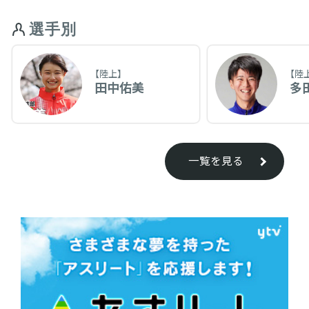
選手別
【陸上】
【陸
田中佑美
多
一覧を見る