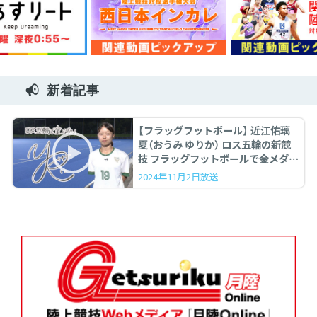
新着記事
【フラッグフットボール】 近江佑璃
夏（おうみ ゆりか） ロス五輪の新競
技 フラッグフットボールで金メダル
を！
2024年11月2日放送