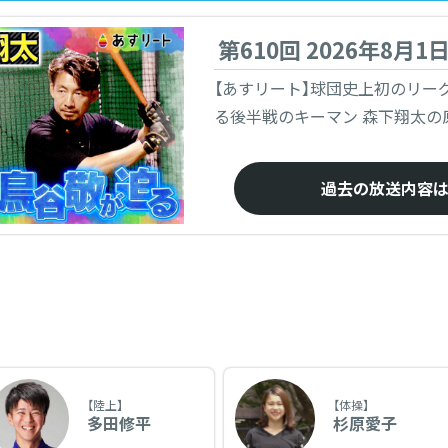
第610回 2026年8月1
【あすリート】球団史上初のリー
る後半戦のキーマン 森下翔太の
過去の放送内容
【陸上】
【体操】
多田修平
杉原愛子