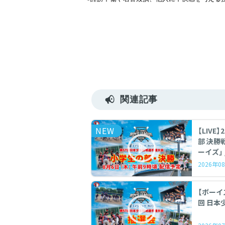
関連記事
NEW
【LIVE
部 決勝
ーイズ」
2026年08
【ボーイズ
回 日本