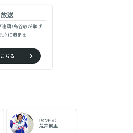
日放送
グ連覇！鳥谷敬が挙げ
原点に迫まる
はこちら
【飛び込み】
荒井祭里