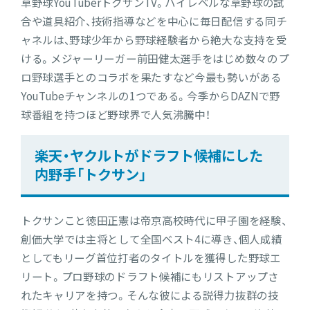
草野球YouTuberトクサンTV。ハイレベルな草野球の試
合や道具紹介、技術指導などを中心に毎日配信する同チ
ャネルは、野球少年から野球経験者から絶大な支持を受
ける。メジャーリーガー前田健太選手をはじめ数々のプ
ロ野球選手とのコラボを果たすなど今最も勢いがある
YouTubeチャンネルの1つである。今季からDAZNで野
球番組を持つほど野球界で人気沸騰中！
楽天・ヤクルトがドラフト候補にした
内野手「トクサン」
トクサンこと徳田正憲は帝京高校時代に甲子園を経験、
創価大学では主将として全国ベスト4に導き、個人成績
としてもリーグ首位打者のタイトルを獲得した野球エ
リート。プロ野球のドラフト候補にもリストアップさ
れたキャリアを持つ。そんな彼による説得力抜群の技