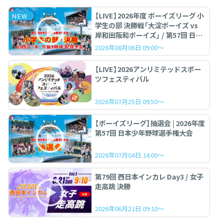
【LIVE】2026年度 ボーイズリーグ 小
NEW
学生の部 決勝戦「大淀ボーイズ vs
岸和田阪和ボーイズ」 / 第57回 日本
少年野球選手権大会
2026年08月06日 09:00～
【LIVE】2026アンリミテッドスポー
ツフェスティバル
2026年07月25日 09:50～
【ボーイズリーグ】抽選会 | 2026年度
第57回 日本少年野球選手権大会
2026年07月04日 14:00～
第79回 西日本インカレ Day3 / 女子
走高跳 決勝
2026年06月21日 09:10～