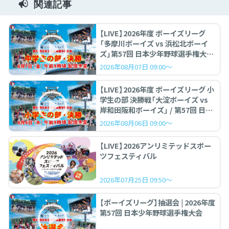
関連記事
【LIVE】2026年度 ボーイズリーグ
「多摩川ボーイズ vs 浜松北ボーイ
ズ」第57回 日本少年野球選手権大会
中学生の部 決勝戦
2026年08月07日 09:00～
【LIVE】2026年度 ボーイズリーグ 小
学生の部 決勝戦「大淀ボーイズ vs
岸和田阪和ボーイズ」 / 第57回 日本
少年野球選手権大会
2026年08月06日 09:00～
【LIVE】2026アンリミテッドスポー
ツフェスティバル
2026年07月25日 09:50～
【ボーイズリーグ】抽選会 | 2026年度
第57回 日本少年野球選手権大会