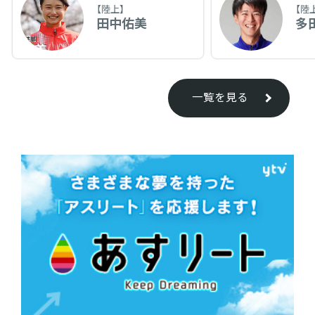
【陸上】
【陸
田中佑美
多
一覧を見る