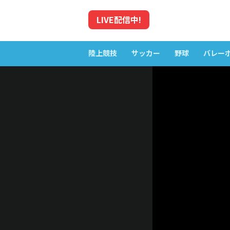
LIVE
配信中!
陸上競技
サッカー
野球
バレー