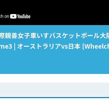
国際親善女子車いすバスケットボール大阪
ame3 | オーストラリアvs日本 [Wheelchai