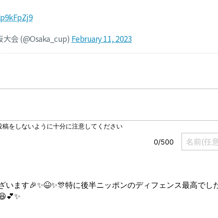
Ep9kFpZj9
(@Osaka_cup)
February 11, 2023