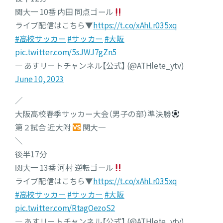
関大一 10番 内田 同点ゴール
ライブ配信はこちら▼
https://t.co/xAhLr035xq
#高校サッカー
#サッカー
#大阪
pic.twitter.com/5sJWJ7gZn5
— あすリートチャンネル【公式】 (@ATHlete_ytv)
June 10, 2023
／
大阪高校春季サッカー大会（男子の部）準決勝
第２試合 近大附
関大一
＼
後半17分
関大一 13番 河村 逆転ゴール
ライブ配信はこちら▼
https://t.co/xAhLr035xq
#高校サッカー
#サッカー
#大阪
pic.twitter.com/RtagOezoS2
— あすリートチャンネル【公式】 (@ATHlete_ytv)