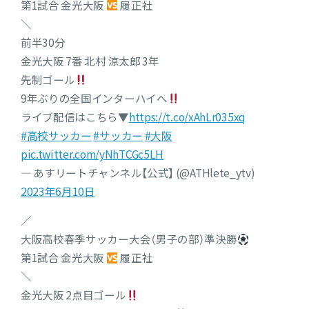
第1試合 金光大阪
履正社
＼
前半30分
金光大阪 7番 北村 涼太郎 3年
先制ゴール
9年ぶりの全国インターハイへ
ライブ配信はこちら▼
https://t.co/xAhLr035xq
#高校サッカー
#サッカー
#大阪
pic.twitter.com/yNhTCGc5LH
— あすリートチャンネル【公式】 (@ATHlete_ytv)
2023年6月10日
／
大阪高校春季サッカー大会（男子の部）準決勝
第1試合 金光大阪
履正社
＼
金光大阪 2点目ゴール