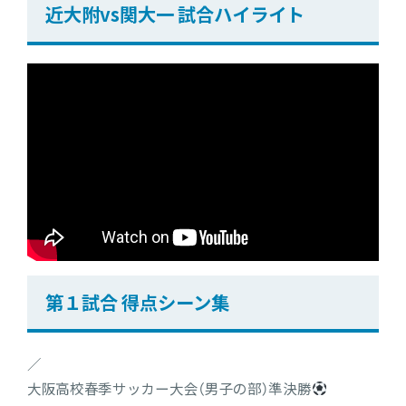
近大附vs関大一 試合ハイライト
第１試合 得点シーン集
／
大阪高校春季サッカー大会（男子の部）準決勝