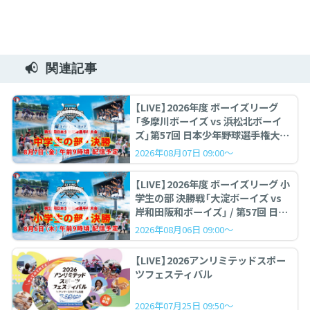
関連記事
【LIVE】2026年度 ボーイズリーグ
「多摩川ボーイズ vs 浜松北ボーイ
ズ」第57回 日本少年野球選手権大会
中学生の部 決勝戦
2026年08月07日 09:00～
【LIVE】2026年度 ボーイズリーグ 小
学生の部 決勝戦「大淀ボーイズ vs
岸和田阪和ボーイズ」 / 第57回 日本
少年野球選手権大会
2026年08月06日 09:00～
【LIVE】2026アンリミテッドスポー
ツフェスティバル
2026年07月25日 09:50～