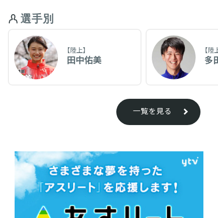
選手別
【陸上】
【陸
田中佑美
多
一覧を見る