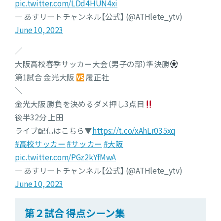
pic.twitter.com/LDd4HUN4xi
— あすリートチャンネル【公式】 (@ATHlete_ytv)
June 10, 2023
／
大阪高校春季サッカー大会（男子の部）準決勝
第1試合 金光大阪
履正社
＼
金光大阪 勝負を決めるダメ押し3点目
後半32分 上田
ライブ配信はこちら▼
https://t.co/xAhLr035xq
#高校サッカー
#サッカー
#大阪
pic.twitter.com/PGz2kYfMwA
— あすリートチャンネル【公式】 (@ATHlete_ytv)
June 10, 2023
第２試合 得点シーン集