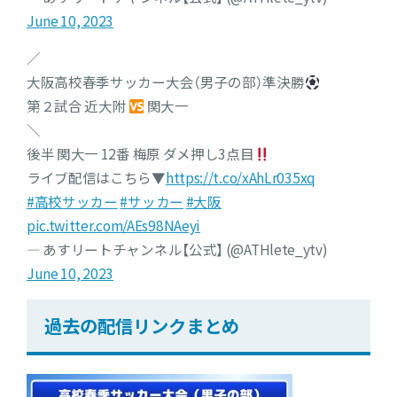
June 10, 2023
／
大阪高校春季サッカー大会（男子の部）準決勝
第２試合 近大附
関大一
＼
後半 関大一 12番 梅原 ダメ押し3点目
ライブ配信はこちら▼
https://t.co/xAhLr035xq
#高校サッカー
#サッカー
#大阪
pic.twitter.com/AEs98NAeyi
— あすリートチャンネル【公式】 (@ATHlete_ytv)
June 10, 2023
過去の配信リンクまとめ