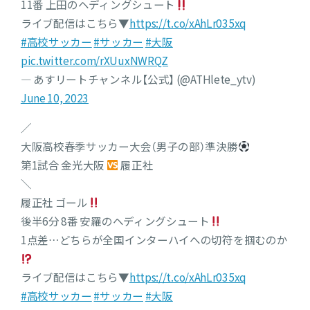
11番 上田のヘディングシュート
ライブ配信はこちら▼
https://t.co/xAhLr035xq
#高校サッカー
#サッカー
#大阪
pic.twitter.com/rXUuxNWRQZ
— あすリートチャンネル【公式】 (@ATHlete_ytv)
June 10, 2023
／
大阪高校春季サッカー大会（男子の部）準決勝
第1試合 金光大阪
履正社
＼
履正社 ゴール
後半6分 8番 安羅のヘディングシュート
1点差…どちらが全国インターハイへの切符を掴むのか
ライブ配信はこちら▼
https://t.co/xAhLr035xq
#高校サッカー
#サッカー
#大阪