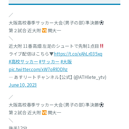
／
大阪高校春季サッカー大会（男子の部）準決勝
第２試合 近大附
関大一
＼
近大附 11番高畑 左足のシュートで先制1点目
ライブ配信はこちら▼
https://t.co/xAhLr035xq
#高校サッカー
#サッカー
#大阪
pic.twitter.com/xW7oRlODhz
— あすリートチャンネル【公式】 (@ATHlete_ytv)
June 10, 2023
／
大阪高校春季サッカー大会（男子の部）準決勝
第２試合 近大附
関大一
＼
後半12分