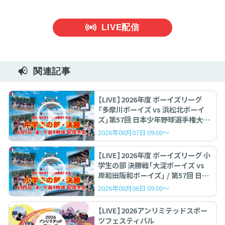
LIVE配信
関連記事
【LIVE】2026年度 ボーイズリーグ
「多摩川ボーイズ vs 浜松北ボーイ
ズ」第57回 日本少年野球選手権大会
中学生の部 決勝戦
2026年08月07日 09:00～
【LIVE】2026年度 ボーイズリーグ 小
学生の部 決勝戦「大淀ボーイズ vs
岸和田阪和ボーイズ」 / 第57回 日本
少年野球選手権大会
2026年08月06日 09:00～
【LIVE】2026アンリミテッドスポー
ツフェスティバル