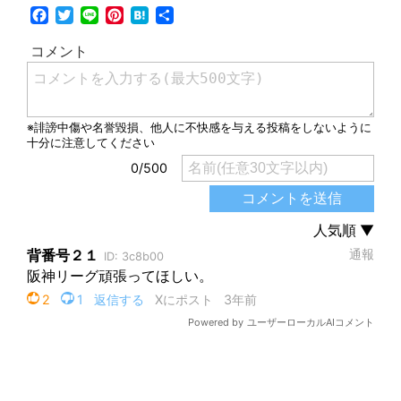
Facebook
Twitter
Line
Pinterest
Hatena
共
有