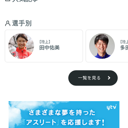
選手別
【陸上】
【陸
田中佑美
多
一覧を見る