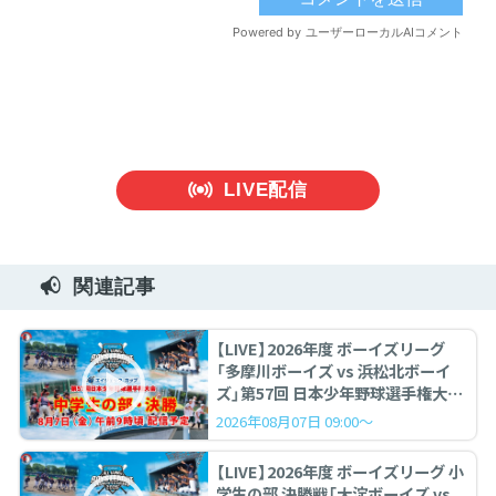
LIVE配信
関連記事
【LIVE】2026年度 ボーイズリーグ
「多摩川ボーイズ vs 浜松北ボーイ
ズ」第57回 日本少年野球選手権大会
中学生の部 決勝戦
2026年08月07日 09:00～
【LIVE】2026年度 ボーイズリーグ 小
学生の部 決勝戦「大淀ボーイズ vs