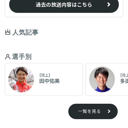
過去の放送内容はこちら
人気記事
選手別
【陸上】
【陸
田中佑美
多
一覧を見る