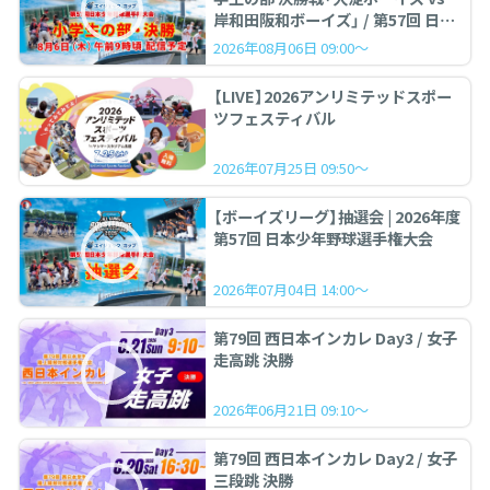
岸和田阪和ボーイズ」 / 第57回 日本
少年野球選手権大会
2026年08月06日 09:00～
【LIVE】2026アンリミテッドスポー
ツフェスティバル
2026年07月25日 09:50～
【ボーイズリーグ】抽選会 | 2026年度
第57回 日本少年野球選手権大会
2026年07月04日 14:00～
第79回 西日本インカレ Day3 / 女子
走高跳 決勝
2026年06月21日 09:10～
第79回 西日本インカレ Day2 / 女子
三段跳 決勝