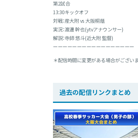
第2試合
13:30キックオフ
対戦：産大附 vs 大阪桐蔭
実況：渡邊 幹也(ytvアナウンサー)
解説：寺師 悠斗(近大附 監督)
ーーーーーーーーーーーーーーーーー
＊配信時間に変更がある場合がございま
過去の配信リンクまとめ