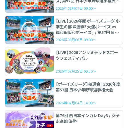
ズ」第57回 日本少年野球選手権大会
中学生の部 決勝戦
2026年08月07日 09:00～
【LIVE】2026年度 ボーイズリーグ 小
学生の部 決勝戦「大淀ボーイズ vs
岸和田阪和ボーイズ」 / 第57回 日本
少年野球選手権大会
2026年08月06日 09:00～
【LIVE】2026アンリミテッドスポー
ツフェスティバル
2026年07月25日 09:50～
【ボーイズリーグ】抽選会 | 2026年度
第57回 日本少年野球選手権大会
2026年07月04日 14:00～
第79回 西日本インカレ Day3 / 女子
走高跳 決勝