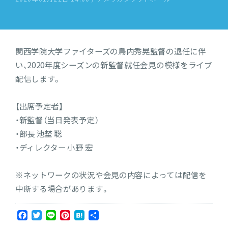
関西学院大学ファイターズの鳥内秀晃監督の退任に伴
い、2020年度シーズンの新監督就任会見の模様をライブ
配信します。
【出席予定者】
・新監督（当日発表予定）
・部長 池埜 聡
・ディレクター 小野 宏
※ネットワークの状況や会見の内容によっては配信を
中断する場合があります。
Facebook
Twitter
Line
Pinterest
Hatena
共