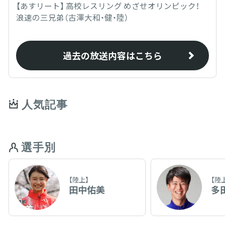
【あすリート】 高校レスリング めざせオリンピック！
浪速の三兄弟（古澤大和・健・陸）
過去の放送内容はこちら
人気記事
選手別
【陸上】
【陸
田中佑美
多