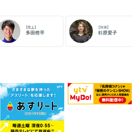
【陸上】
【体操】
多田修平
杉原愛子