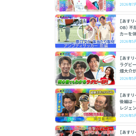
2026年
【あすリート】
OB） 不屈の
カーを体
2026年
【あすリ
ラグビーSP 鳥谷敬がラグビー
畑大介が
2026年
【あすリ
後編は
レジェン
2026年
【あすリート 】 ラグビ