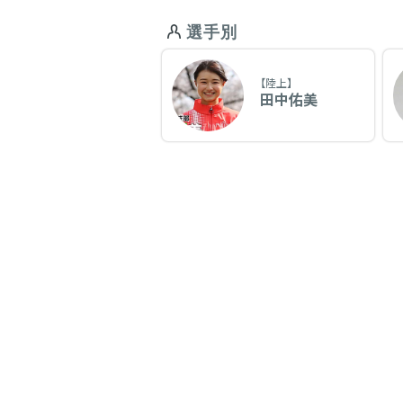
選手別
【陸上】
田中佑美