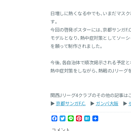
日増しに熱くなる中でも、いまだマスク
す。
今回の啓発ポスターには、京都サンガF.
モデルとなり、熱中症対策としてソーシ
を願って制作されました。
今後、各自治体で順次掲示される予定と
熱中症対策をしながら、熱戦のJリーグ
関西Jリーグ4クラブのその他の記事はこ
▶︎
京都サンガF.C.
▶︎
ガンバ大阪
▶︎
Facebook
Twitter
Line
Pinterest
Hatena
共
有