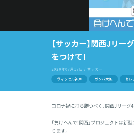
【サッカー】関西Jリー
をつけて！
2020年07月17日 / サッカー
ヴィッセル神戸
ガンバ大阪
セレ
コロナ禍に打ち勝つべく、関西Jリーグ4
「負けへんで！関西」プロジェクトは新
ります。