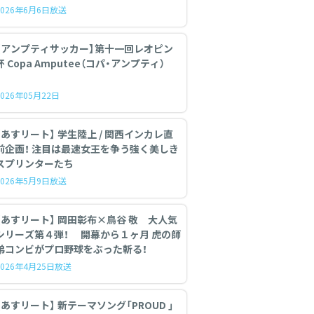
2026年6月6日放送
【アンプティサッカー】第十一回レオピン
杯 Copa Amputee（コパ・アンプティ）
2026年05月22日
【あすリート】 学生陸上 / 関西インカレ直
前企画！ 注目は最速女王を争う強く美しき
スプリンターたち
2026年5月9日放送
【あすリート】 岡田彰布×鳥谷 敬 大人気
シリーズ第４弾！ 開幕から１ヶ月 虎の師
弟コンビがプロ野球をぶった斬る！
2026年4月25日放送
あすリート】 新テーマソング「PROUD 」