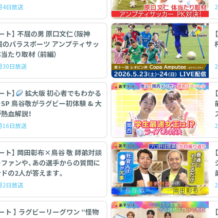
7月4日放送
 不屈の男 原口文仁（阪神
パラスポーツ アンプティサッ
当たり取材 （前編）
5月30日放送
ート】
拡大版 初心者でもわかる
初体験 & 大
熱血解説！
5月16日放送
ート】 岡田彰布×鳥谷 敬 師弟対談
…ファンや、あの選手からの質問に
ドの2人が答えます。
5月2日放送
ーリーグワン “怪物
【