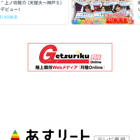
” 上ノ坊駿介 （天理大〜神戸Ｓ）
デビュー！
3月14日放送