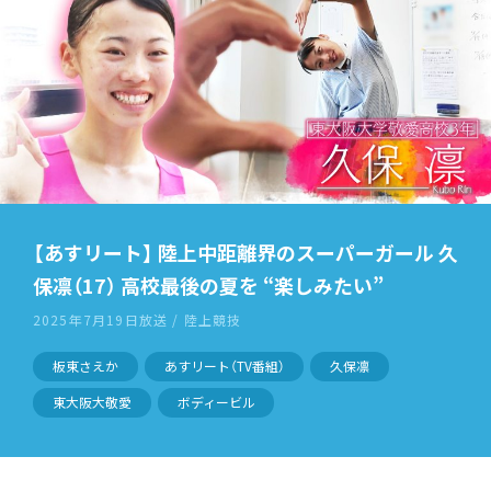
【あすリート】 陸上中距離界のスーパーガール 久
保凛（17） 高校最後の夏を “楽しみたい”
2025年7月19日放送 / 陸上競技
板東さえか
あすリート（TV番組）
久保凛
東大阪大敬愛
ボディービル