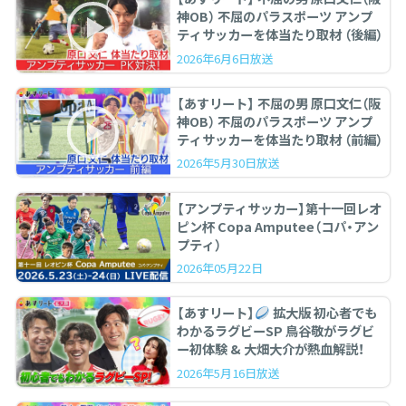
神OB） 不屈のパラスポーツ アンプ
ティサッカーを体当たり取材 （後編）
2026年6月6日放送
【あすリート】 不屈の男 原口文仁（阪
神OB） 不屈のパラスポーツ アンプ
ティサッカーを体当たり取材 （前編）
2026年5月30日放送
【アンプティサッカー】第十一回レオ
ピン杯 Copa Amputee（コパ・アン
プティ）
2026年05月22日
【あすリート】
拡大版 初心者でも
わかるラグビーSP 鳥谷敬がラグビ
ー初体験 & 大畑大介が熱血解説！
2026年5月16日放送