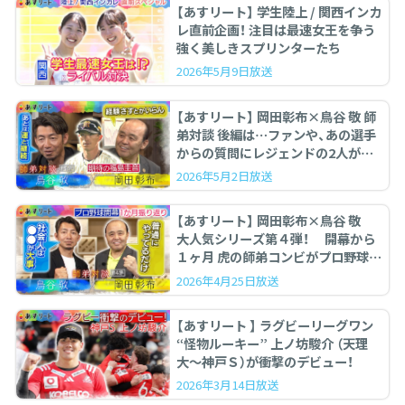
【あすリート】 学生陸上 / 関西インカ
レ直前企画！ 注目は最速女王を争う
強く美しきスプリンターたち
2026年5月9日放送
【あすリート】 岡田彰布×鳥谷 敬 師
弟対談 後編は…ファンや、あの選手
からの質問にレジェンドの2人が答
えます。
2026年5月2日放送
【あすリート】 岡田彰布×鳥谷 敬
大人気シリーズ第４弾！ 開幕から
１ヶ月 虎の師弟コンビがプロ野球を
ぶった斬る！
2026年4月25日放送
【あすリート 】 ラグビーリーグワン
“怪物ルーキー” 上ノ坊駿介 （天理
大〜神戸Ｓ）が衝撃のデビュー！
2026年3月14日放送