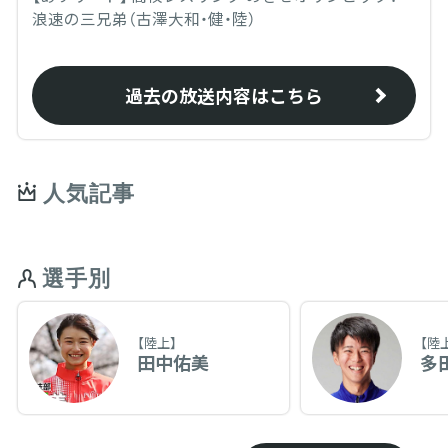
浪速の三兄弟（古澤大和・健・陸）
過去の放送内容はこちら
人気記事
選手別
【陸上】
【陸
田中佑美
多