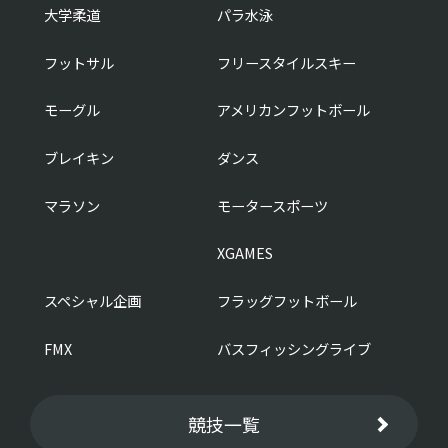
大学柔道
パラ水泳
16:40
16:50
フットサル
フリースタイルスキー
女子
やり投
モーグル
アメリカンフットボール
17:00
男子
1500m
ブレイキン
ダンス
マラソン
モータースポーツ
17:25
女子
4×100mR
XGAMES
17:30
スペシャル企画
フラッグフットボール
17:50
男子
FMX
バスフィッシングライブ
4×100mR
17:55
競技一覧
18:10