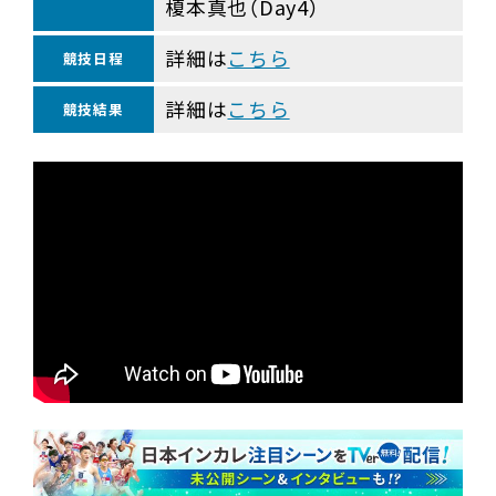
榎本真也（Day4）
詳細は
こちら
競技日程
詳細は
こちら
競技結果