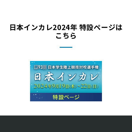
15:40
日本インカレ2024年 特設ページは
15:55
男子
400m
こちら
16:05
16:10
16:20
16:25
16:30
16:35
女子
1500m