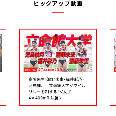
ピックアップ動画
齋藤朱里・瀧野未来・福井彩乃・
児島柚月 立命館大学がマイル
リレーを制する！＜女子
4×400mR 決勝＞