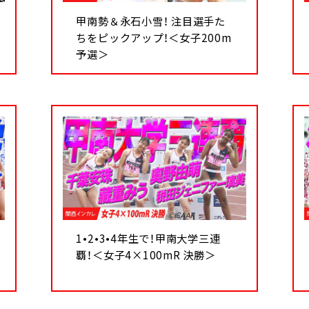
甲南勢＆永石小雪！ 注目選手た
ちをピックアップ！＜女子200m
予選＞
1•2•3•4年生で！甲南大学三連
覇！＜女子4×100mR 決勝＞