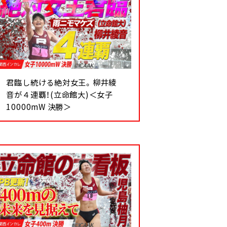
君臨し続ける絶対女王。柳井綾
音が４連覇！(立命館大)＜女子
10000mW 決勝＞