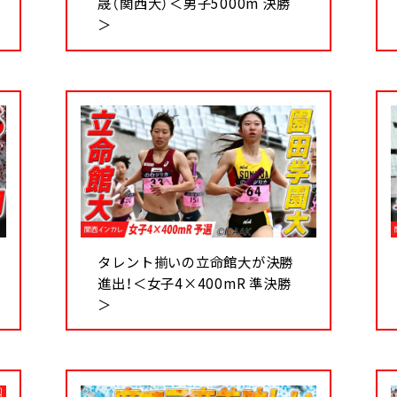
晟（関西大）＜男子5000m 決勝
＞
タレント揃いの立命館大が決勝
進出！＜女子4×400mR 準決勝
＞