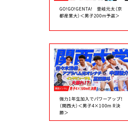
GO!GO!GENTA! 壹岐元太（京
都産業大）＜男子200m予選＞
強力1年生加入でパワーアップ！
（関西大）＜男子4×100m R決
勝＞