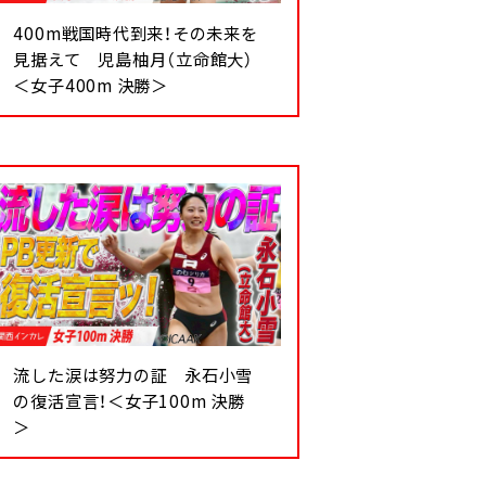
400m戦国時代到来！その未来を
見据えて 児島柚月（立命館大）
＜女子400m 決勝＞
流した涙は努力の証 永石小雪
の復活宣言！＜女子100m 決勝
＞