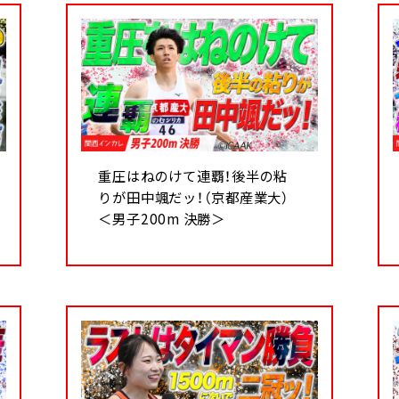
重圧はねのけて連覇！後半の粘
りが田中颯だッ！（京都産業大）
＜男子200m 決勝＞