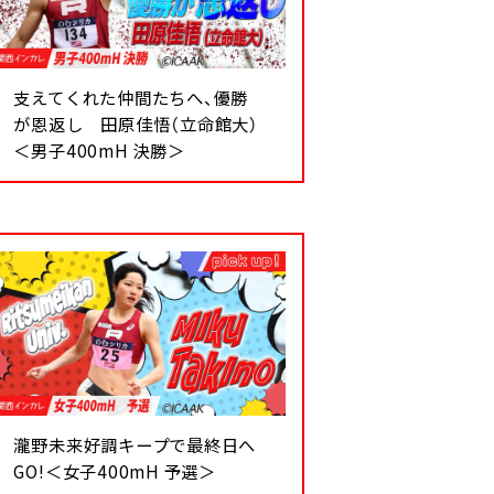
支えてくれた仲間たちへ、優勝
が恩返し 田原佳悟（立命館大）
＜男子400mH 決勝＞
瀧野未来好調キープで最終日へ
GO!＜女子400mH 予選＞