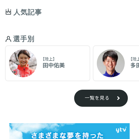
人気記事
選手別
【陸上】
【陸
田中佑美
多
一覧を見る