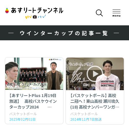
ウインターカップの記事一覧
【あすリートPlus 1月19日
【バスケットボール】 高校
放送】 高校バスケウイン
二冠へ ！ 東山高校 瀬川琉久
ターカップ2024
(18) 高校ナンバーワンガー
〜 夏冬二冠をめざす 東山
ドの挑戦
バスケットボール
バスケットボール
高校 瀬川琉久の挑戦 〜
2025年02月01日
2024年11月7日放送