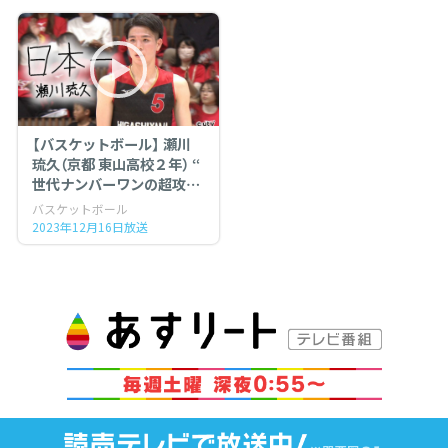
【バスケットボール】 瀬川
琉久（京都 東山高校２年） “
世代ナンバーワンの超攻撃
型ポイントガード ”
バスケットボール
2023年12月16日放送