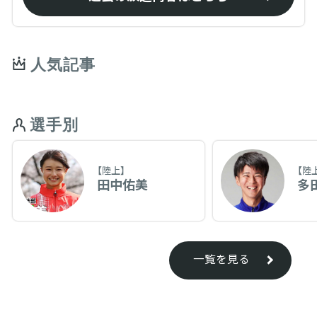
人気記事
選手別
【陸上】
【陸
田中佑美
多
一覧を見る