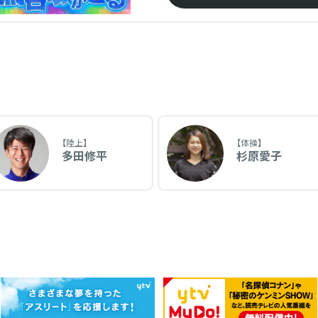
【陸上】
【体操】
多田修平
杉原愛子