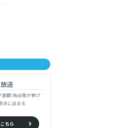
日放送
グ連覇！鳥谷敬が挙げ
原点に迫まる
はこちら