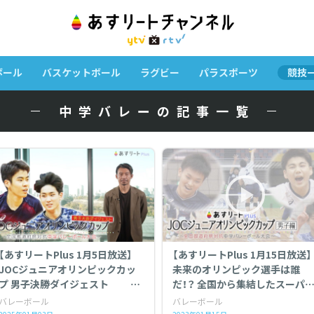
ボール
バスケットボール
ラグビー
パラスポーツ
競技
中学バレーの記事一覧
【あすリートPlus 1月5日放送】
【あすリートPlus 1月15日放送】
JOCジュニアオリンピックカッ
未来のオリンピック選手は誰
プ 男子決勝ダイジェスト
だ！？ 全国から集結したスーパ
〜全国都道府県対抗中学バレー
中学生たち 「JOCカップ」男子バ
バレーボール
バレーボール
ボール大会 〜
レーボール熱戦の記録