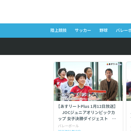
陸上競技
サッカー
野球
バレー
【あすリートPlus 1月12日放送】
JOCジュニアオリンピックカ
ップ 女子決勝ダイジェスト
〜全国都道府県対抗中学バレー
バレーボール
ボール大会 〜