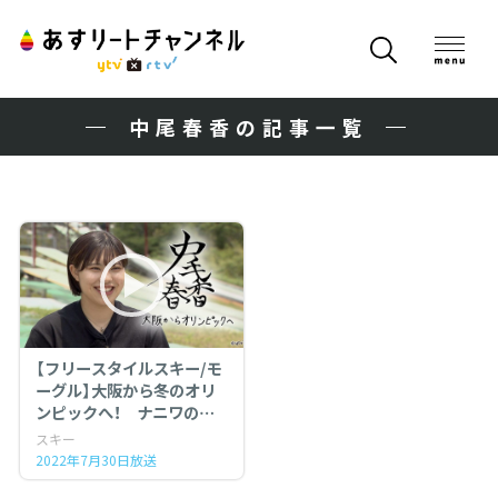
中尾春香の記事一覧
【フリースタイルスキー/モ
ーグル】大阪から冬のオリ
ンピックへ！ ナニワのモ
ーグル娘 中尾春香（２１＝
スキー
大阪産業大学）
2022年7月30日放送