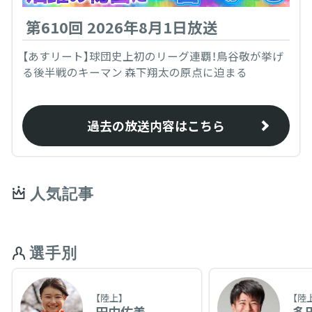
第610回 2026年8月1日放送
【あすリート】球団史上初のリーグ連覇！鳥谷敬が挙げ
る後半戦のキーマン 森下翔太の原点に迫まる
過去の放送内容はこちら
人気記事
選手別
【陸上】
【陸
田中佑美
多