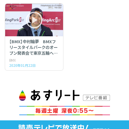
【BMX】中村輪夢 BMXフ
リースタイルパークのオー
プン発表会で東京五輪への
思いを語る！
BMX
2020年01月22日