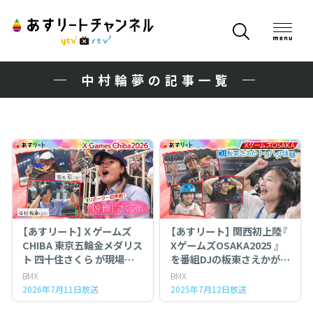
中村輪夢の記事一覧
【あすリート】Ｘゲームズ
【あすリート】 関西初上陸『
CHIBA 東京五輪金メダリス
XゲームズOSAKA2025 』
ト 四十住さくら が現場リ
を番組DJの板東さえかが直
ポーターに初挑戦！
撃取材！ 感動が止まらない！
BMX
BMX
2026年7月11日放送
2025年7月12日放送