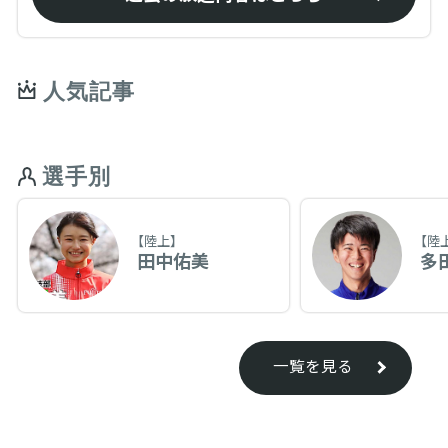
人気記事
選手別
【陸上】
【陸
田中佑美
多
一覧を見る