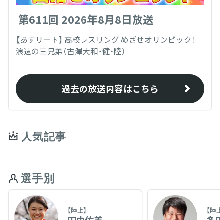
第611回 2026年8月8日放送
【あすリート】 高校レスリング めざせオリンピック！
浪速の三兄弟（古澤大和・健・陸）
過去の放送内容はこちら
人気記事
選手別
【陸上】
【陸
田中佑美
多