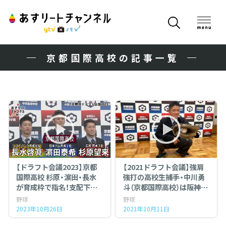
京都国際高校の記事一覧
【ドラフト会議2023】京都
【2021ドラフト会議】強肩
国際高校 杉原・濵田・長水
強打の高校生捕手・中川勇
が育成枠で指名！支配下登
斗（京都国際高校）は阪神が
録を目指して最初の一歩！
7位で交渉権獲得
野球
野球
2023年10月26日
2021年10月11日