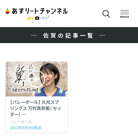
佐賀の記事一覧
【バレーボール】 久光スプ
リングス 万代真奈美（ セッ
ター）
～強豪チームで苦しんだ１
バレーボール
年目のシーズン、それでも
2022年6月4日放送
前へ～