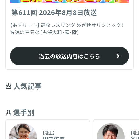
第611回 2026年8月8日放送
【あすリート】 高校レスリング めざせオリンピック！
浪速の三兄弟（古澤大和・健・陸）
過去の放送内容はこちら
人気記事
選手別
【陸上】
【陸
田中佑美
多