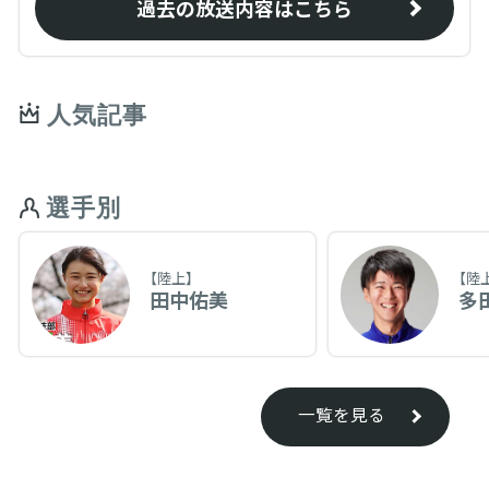
過去の放送内容はこちら
人気記事
選手別
【陸上】
【陸
田中佑美
多
一覧を見る