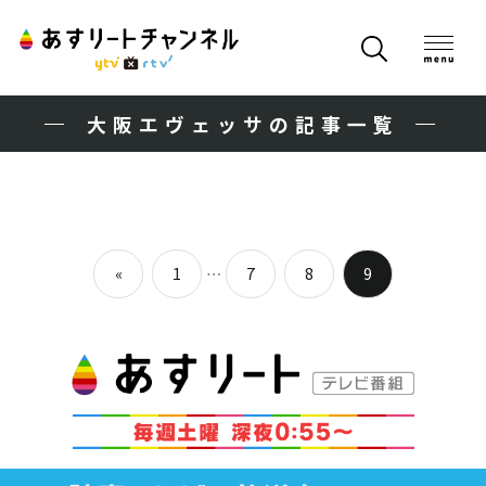
大阪エヴェッサの記事一覧
投
…
«
1
7
8
9
稿
Previous
Posts
ナ
ビ
ゲ
ー
シ
ョ
ン