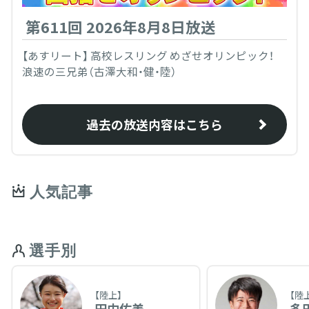
第611回 2026年8月8日放送
【あすリート】 高校レスリング めざせオリンピック！
浪速の三兄弟（古澤大和・健・陸）
過去の放送内容はこちら
人気記事
選手別
【陸上】
【陸
田中佑美
多