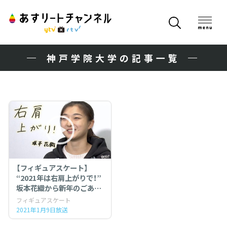
神戸学院大学の記事一覧
【フィギュアスケート】
“2021年は右肩上がりで！”
坂本花織から新年のごあい
さつ
フィギュアスケート
2021年1月9日放送