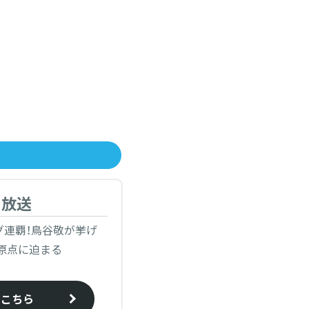
日放送
グ連覇！鳥谷敬が挙げ
原点に迫まる
はこちら