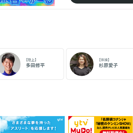
【陸上】
【体操】
多田修平
杉原愛子