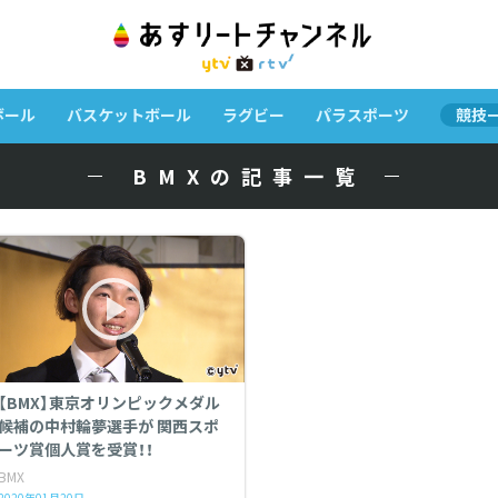
ボール
バスケットボール
ラグビー
パラスポーツ
競技
BMXの記事一覧
【BMX】東京オリンピックメダル
候補の中村輪夢選手が 関西スポ
ーツ賞個人賞を受賞！！
BMX
2020年01月20日