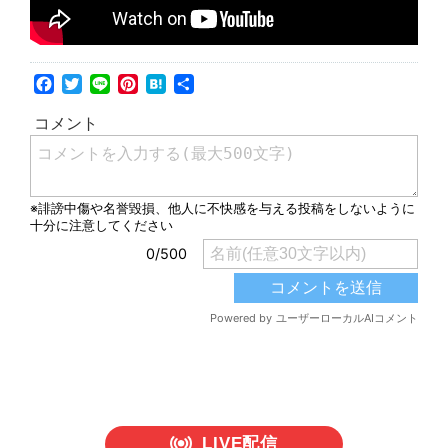
Facebook
Twitter
Line
Pinterest
Hatena
共
有
LIVE配信