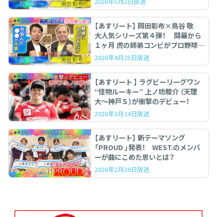
2026年5月2日放送
【あすリート】 岡田彰布×鳥谷 敬
大人気シリーズ第４弾！ 開幕から
１ヶ月 虎の師弟コンビがプロ野球を
ぶった斬る！
2026年4月25日放送
【あすリート 】 ラグビーリーグワン
“怪物ルーキー” 上ノ坊駿介 （天理
大〜神戸Ｓ）が衝撃のデビュー！
2026年3月14日放送
【あすリート】 新テーマソング
「PROUD 」発表！ WEST.のメンバ
ーが曲にこめた思いとは？
2026年2月28日放送