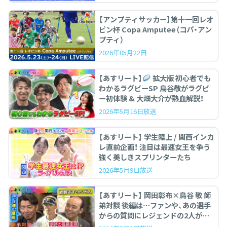
【アンプティサッカー】第十一回レオ
ピン杯 Copa Amputee（コパ・アン
プティ）
2026年05月22日
【あすリート】
拡大版 初心者でも
わかるラグビーSP 鳥谷敬がラグビ
ー初体験 & 大畑大介が熱血解説！
2026年5月16日放送
【あすリート】 学生陸上 / 関西インカ
レ直前企画！ 注目は最速女王を争う
強く美しきスプリンターたち
2026年5月9日放送
【あすリート】 岡田彰布×鳥谷 敬 師
弟対談 後編は…ファンや、あの選手
からの質問にレジェンドの2人が答
えます。