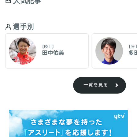
人気記事
選手別
【陸上】
【陸
田中佑美
多
一覧を見る