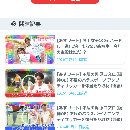
関連記事
【あすリート】 陸上女子100mハード
ル 進化が止まらない高校生 今年
の主役は誰だ！？
2026年7月4日放送
【あすリート】 不屈の男 原口文仁（阪
神OB） 不屈のパラスポーツ アンプ
ティサッカーを体当たり取材 （後編）
2026年6月6日放送
【あすリート】 不屈の男 原口文仁（阪
神OB） 不屈のパラスポーツ アンプ
ティサッカーを体当たり取材 （前編）
2026年5月30日放送