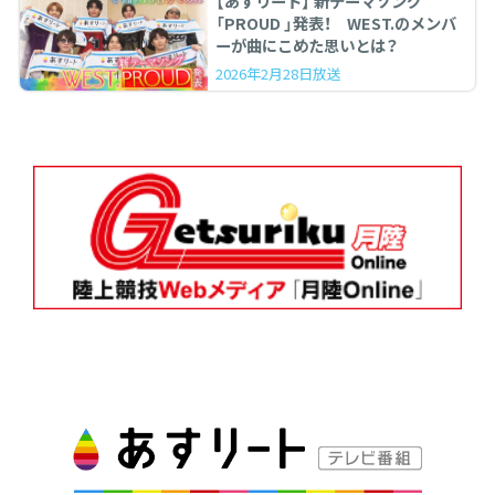
【あすリート】 新テーマソング
「PROUD 」発表！ WEST.のメンバ
ーが曲にこめた思いとは？
2026年2月28日放送