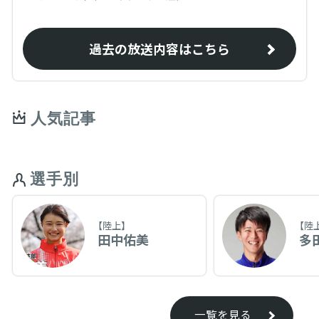
過去の放送内容はこちら
人気記事
選手別
【陸上】
【陸
田中佑美
多
一覧を見る