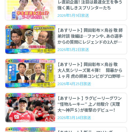
レ直前企画！ 注目は最速女王を争う
強く美しきスプリンターたち
2026年5月9日放送
【あすリート】 岡田彰布×鳥谷 敬 師
弟対談 後編は…ファンや、あの選手
からの質問にレジェンドの2人が答
えます。
2026年5月2日放送
【あすリート】 岡田彰布×鳥谷 敬
大人気シリーズ第４弾！ 開幕から
１ヶ月 虎の師弟コンビがプロ野球を
ぶった斬る！
2026年4月25日放送
【あすリート 】 ラグビーリーグワン
“怪物ルーキー” 上ノ坊駿介 （天理
大〜神戸Ｓ）が衝撃のデビュー！
2026年3月14日放送