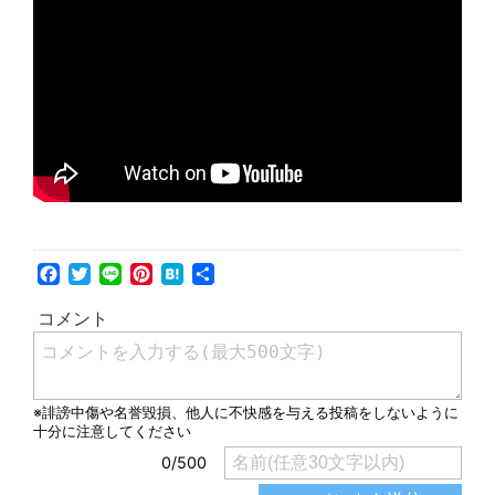
Facebook
Twitter
Line
Pinterest
Hatena
共
有