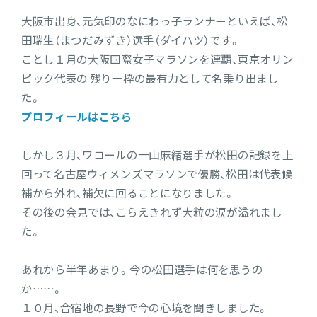
大阪市出身、元気印のなにわっ子ランナーといえば、松
田瑞生（まつだみずき）選手（ダイハツ）です。
ことし１月の大阪国際女子マラソンを連覇、東京オリン
ピック代表の 残り一枠の最有力として名乗り出まし
た。
プロフィールはこちら
しかし３月、ワコールの一山麻緒選手が松田の記録を上
回って名古屋ウィメンズマラソンで優勝、松田は代表候
補から外れ、補欠に回ることになりました。
その後の会見では、こらえきれず大粒の涙が溢れまし
た。
あれから半年あまり。今の松田選手は何を思うの
か……。
１０月、合宿地の長野で今の心境を聞きしました。