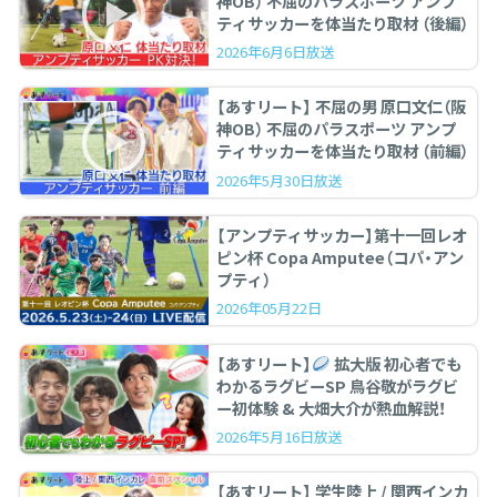
神OB） 不屈のパラスポーツ アンプ
ティサッカーを体当たり取材 （後編）
2026年6月6日放送
【あすリート】 不屈の男 原口文仁（阪
神OB） 不屈のパラスポーツ アンプ
ティサッカーを体当たり取材 （前編）
2026年5月30日放送
【アンプティサッカー】第十一回レオ
ピン杯 Copa Amputee（コパ・アン
プティ）
2026年05月22日
【あすリート】
拡大版 初心者でも
わかるラグビーSP 鳥谷敬がラグビ
ー初体験 & 大畑大介が熱血解説！
2026年5月16日放送
【あすリート】 学生陸上 / 関西インカ