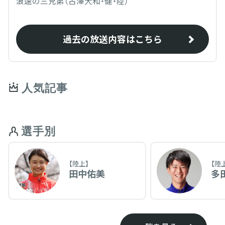
浪速の三兄弟（古澤大和・健・陸）
過去の放送内容はこちら
人気記事
選手別
【陸上】
【陸
田中佑美
多