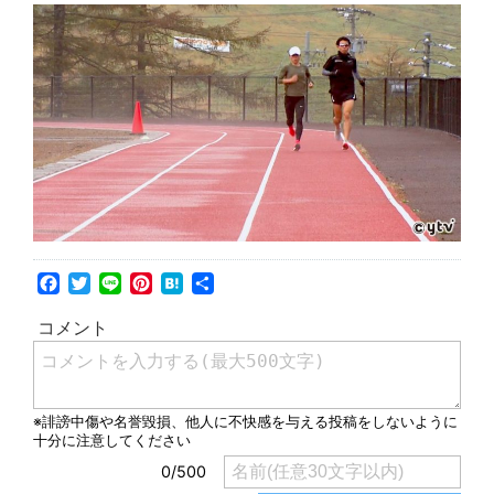
Facebook
Twitter
Line
Pinterest
Hatena
共
有