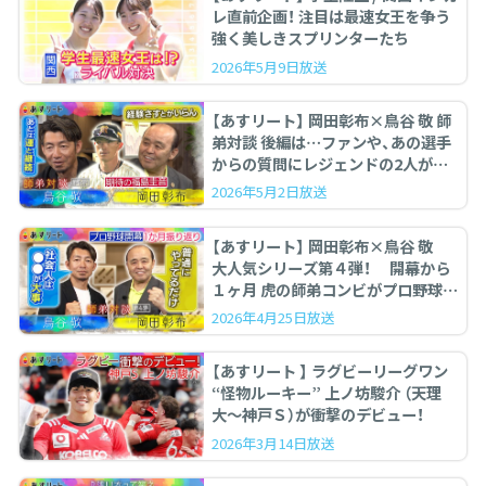
レ直前企画！ 注目は最速女王を争う
強く美しきスプリンターたち
2026年5月9日放送
【あすリート】 岡田彰布×鳥谷 敬 師
弟対談 後編は…ファンや、あの選手
からの質問にレジェンドの2人が答
えます。
2026年5月2日放送
【あすリート】 岡田彰布×鳥谷 敬
大人気シリーズ第４弾！ 開幕から
１ヶ月 虎の師弟コンビがプロ野球を
ぶった斬る！
2026年4月25日放送
【あすリート 】 ラグビーリーグワン
“怪物ルーキー” 上ノ坊駿介 （天理
大〜神戸Ｓ）が衝撃のデビュー！
2026年3月14日放送