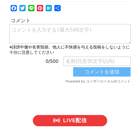
Facebook
Twitter
Line
Pinterest
Hatena
共
有
LIVE配信