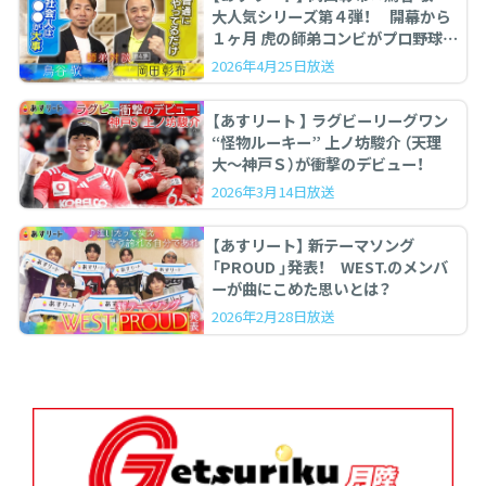
大人気シリーズ第４弾！ 開幕から
１ヶ月 虎の師弟コンビがプロ野球を
ぶった斬る！
2026年4月25日放送
【あすリート 】 ラグビーリーグワン
“怪物ルーキー” 上ノ坊駿介 （天理
大〜神戸Ｓ）が衝撃のデビュー！
2026年3月14日放送
【あすリート】 新テーマソング
「PROUD 」発表！ WEST.のメンバ
ーが曲にこめた思いとは？
2026年2月28日放送