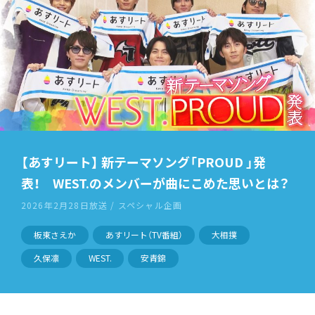
【あすリート】 新テーマソング「PROUD 」発
表！ WEST.のメンバーが曲にこめた思いとは？
2026年2月28日放送 / スペシャル企画
板東さえか
あすリート（TV番組）
大相撲
久保凛
WEST.
安青錦