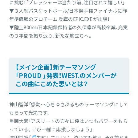
に挑む！「プレッシャーは当たり前、注目されて嬉しい」
▼３人制バスケットボール/日本選手権ファイナルに昨
年準優勝のプロチーム 兵庫のEPIC.EXE が出場！
▼陸上800ｍ/日本記録保持者の久保凛が高校卒業、充実
の３年間を振り返り、新たな旅立ちへ。
【メイン企画】新テーマソング
「PROUD 」発表！WEST.のメンバーが
この曲にこめた思いとは？
神山智洋「感動…心をゆさぶるもの テーマソングにして
もらって光栄です」
重岡大毅「アスリートの方々に僕はいつもパワーをもら
っている。ぜひ一緒に応援しましょう」
濵田崇裕「
失敗してもいい。泣いても笑え、そう誇れる