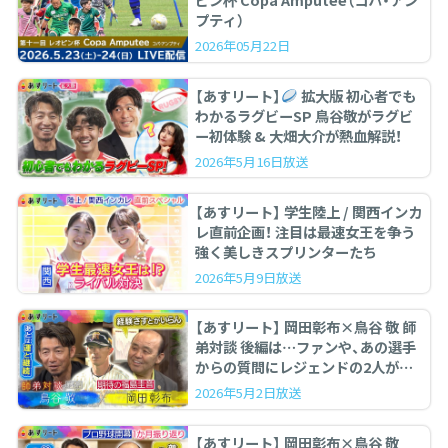
ピン杯 Copa Amputee（コパ・アン
プティ）
2026年05月22日
【あすリート】
拡大版 初心者でも
わかるラグビーSP 鳥谷敬がラグビ
ー初体験 & 大畑大介が熱血解説！
2026年5月16日放送
【あすリート】 学生陸上 / 関西インカ
レ直前企画！ 注目は最速女王を争う
強く美しきスプリンターたち
2026年5月9日放送
【あすリート】 岡田彰布×鳥谷 敬 師
弟対談 後編は…ファンや、あの選手
からの質問にレジェンドの2人が答
えます。
2026年5月2日放送
【あすリート】 岡田彰布×鳥谷 敬