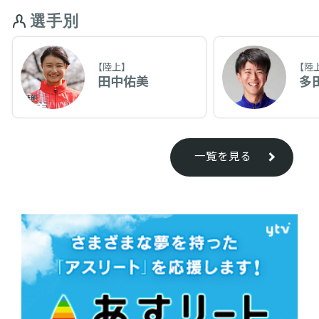
選手別
【陸上】
【陸
田中佑美
多
一覧を見る