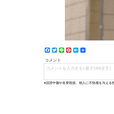
Facebook
Twitter
Line
Pinterest
Hatena
共
有