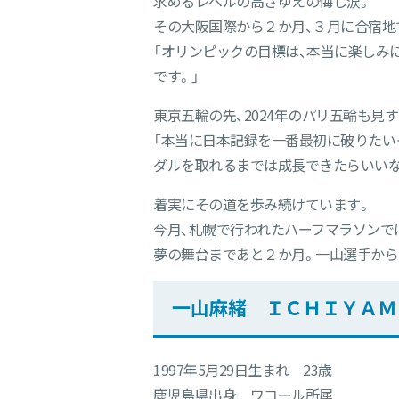
求めるレベルの高さゆえの悔し涙。
その大阪国際から２か月、３月に合宿地
「オリンピックの目標は、本当に楽しみ
です。」
東京五輪の先、2024年のパリ五輪も見
「本当に日本記録を一番最初に破りたい
ダルを取れるまでは成長できたらいいな
着実にその道を歩み続けています。
今月、札幌で行われたハーフマラソンで
夢の舞台まであと２か月。一山選手から
一山麻緒 ＩＣＨＩＹＡＭ
1997年5月29日生まれ 23歳
鹿児島県出身 ワコール所属