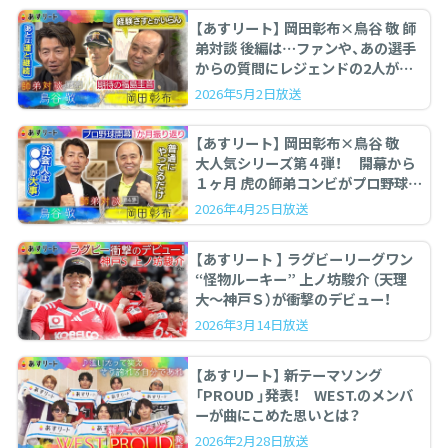
【あすリート】 岡田彰布×鳥谷 敬 師
弟対談 後編は…ファンや、あの選手
からの質問にレジェンドの2人が答
えます。
2026年5月2日放送
【あすリート】 岡田彰布×鳥谷 敬
大人気シリーズ第４弾！ 開幕から
１ヶ月 虎の師弟コンビがプロ野球を
ぶった斬る！
2026年4月25日放送
【あすリート 】 ラグビーリーグワン
“怪物ルーキー” 上ノ坊駿介 （天理
大〜神戸Ｓ）が衝撃のデビュー！
2026年3月14日放送
【あすリート】 新テーマソング
「PROUD 」発表！ WEST.のメンバ
ーが曲にこめた思いとは？
2026年2月28日放送