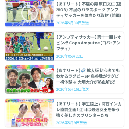
【あすリート】 不屈の男 原口文仁（阪
神OB） 不屈のパラスポーツ アンプ
ティサッカーを体当たり取材 （前編）
2026年5月30日放送
【アンプティサッカー】第十一回レオ
ピン杯 Copa Amputee（コパ・アン
プティ）
2026年05月22日
【あすリート】
拡大版 初心者でも
わかるラグビーSP 鳥谷敬がラグビ
ー初体験 & 大畑大介が熱血解説！
2026年5月16日放送
【あすリート】 学生陸上 / 関西インカ
レ直前企画！ 注目は最速女王を争う
強く美しきスプリンターたち
2026年5月9日放送