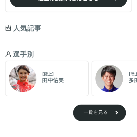
人気記事
選手別
【陸上】
【陸
田中佑美
多
一覧を見る