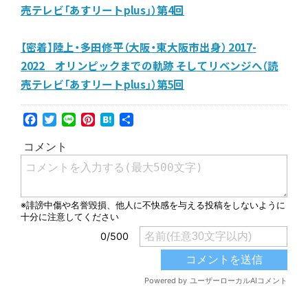
売テレビ「あすリートplus」）第4回
【密着】陸上・多田修平（大阪・東大阪市出身） 2017-
2022 オリンピックまでの軌跡 そしてリベンジへ（読
売テレビ「あすリートplus」）第5回
Facebook
Twitter
Line
Pinterest
Hatena
共
有