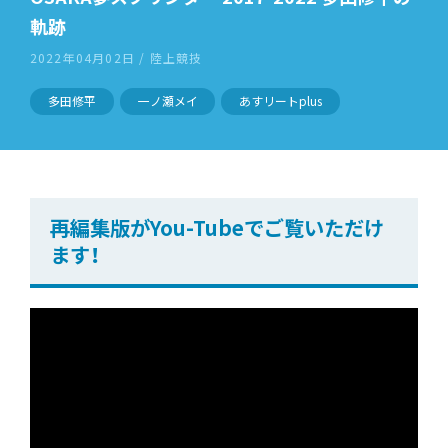
軌跡
2022年04月02日 / 陸上競技
多田修平
一ノ瀬メイ
あすリートplus
再編集版がYou-Tubeでご覧いただけ
ます！