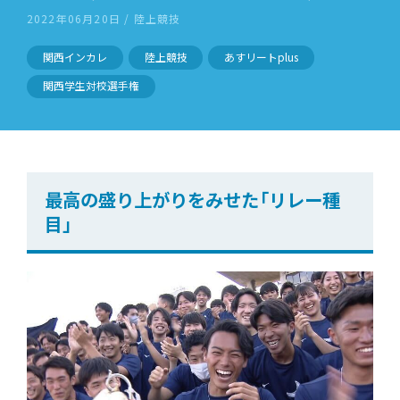
2022年06月20日 / 陸上競技
関西インカレ
陸上競技
あすリートplus
関西学生対校選手権
最高の盛り上がりをみせた「リレー種
目」