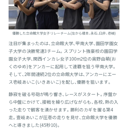
優勝した立命館大学女子リレーチーム(左から榎本、永石、臼井、壱岐)
注目が集まったのは、立命館大学、甲南大学、園田学園女
子大学の決勝常連3チーム。スプリント強豪校の園田学
園女子大学、関西インカレ女子100m2位の奥野由萌(お
くのゆめ)をアンカーに起用して連覇を狙う甲南大学。
そして、2年間連続2位の立命館大学は、アンカーにエー
ス壱岐あいこ(いきあいこ)を配し、優勝を狙います。
静寂を破る号砲が鳴り響き、レースがスタート。序盤か
ら中盤にかけて、接戦を繰り広げながらも、各校、熱の入
った走りで観客を湧かせます。勝利のカギを握る第4
走。壹岐あいこが圧巻の走りを見せ、立命館大学を優勝
へと導きました(45秒10)。