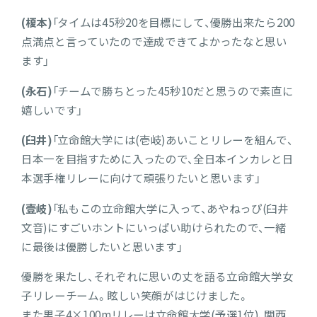
(榎本)
「タイムは45秒20を目標にして、優勝出来たら200
点満点と言っていたので達成できてよかったなと思い
ます」
(永石)
「チームで勝ちとった45秒10だと思うので素直に
嬉しいです」
(臼井)
「立命館大学には(壱岐)あいことリレーを組んで、
日本一を目指すために入ったので、全日本インカレと日
本選手権リレーに向けて頑張りたいと思います」
(壹岐)
「私もこの立命館大学に入って、あやねっぴ(臼井
文音)にすごいホントにいっぱい助けられたので、一緒
に最後は優勝したいと思います」
優勝を果たし、それぞれに思いの丈を語る立命館大学女
子リレーチーム。眩しい笑顔がはじけました。
また男子4×100mリレーは立命館大学(予選1位)、関西