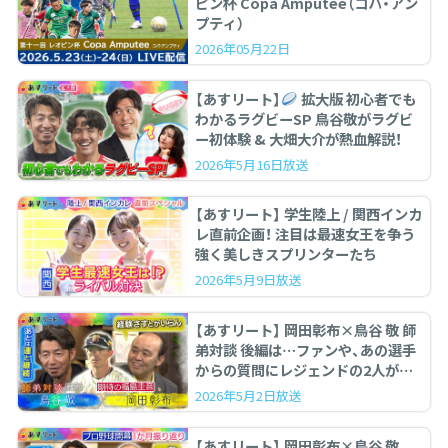
ピン杯 Copa Amputee（コパ・アン
プティ）
2026年05月22日
【あすリート】
拡大版 初心者でも
わかるラグビーSP 鳥谷敬がラグビ
ー初体験 & 大畑大介が熱血解説！
2026年5月16日放送
【あすリート】 学生陸上 / 関西インカ
レ直前企画！ 注目は最速女王を争う
強く美しきスプリンターたち
2026年5月9日放送
【あすリート】 岡田彰布×鳥谷 敬 師
弟対談 後編は…ファンや、あの選手
からの質問にレジェンドの2人が答
えます。
2026年5月2日放送
【あすリート】 岡田彰布×鳥谷 敬