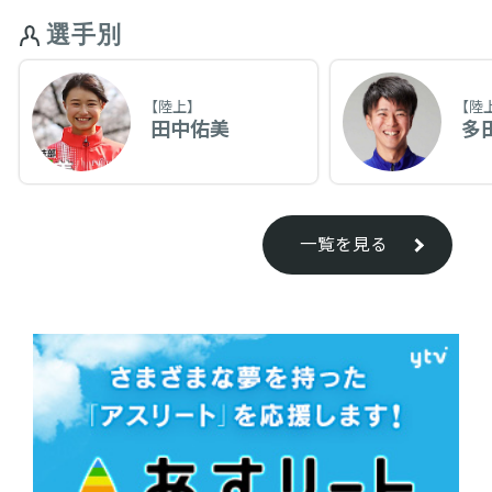
選手別
【陸上】
【陸
田中佑美
多
一覧を見る