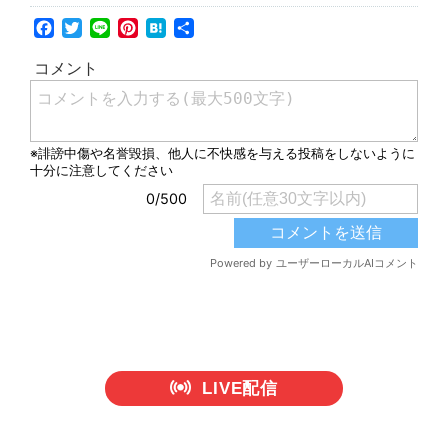
Facebook
Twitter
Line
Pinterest
Hatena
共
有
LIVE配信