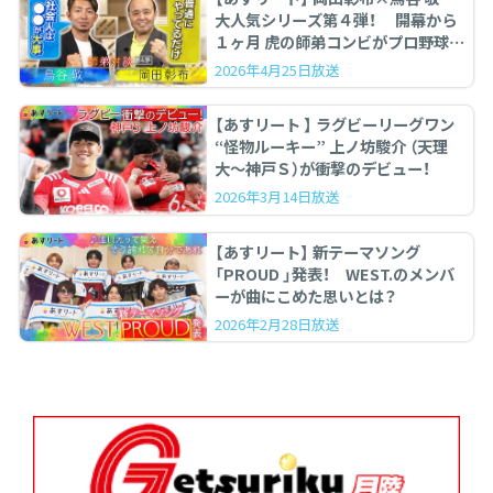
大人気シリーズ第４弾！ 開幕から
１ヶ月 虎の師弟コンビがプロ野球を
ぶった斬る！
2026年4月25日放送
【あすリート 】 ラグビーリーグワン
“怪物ルーキー” 上ノ坊駿介 （天理
大〜神戸Ｓ）が衝撃のデビュー！
2026年3月14日放送
【あすリート】 新テーマソング
「PROUD 」発表！ WEST.のメンバ
ーが曲にこめた思いとは？
2026年2月28日放送