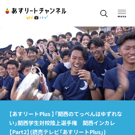
【あすリートPlus 】「関西のてっぺんはゆずれな
い」関西学生対校陸上選手権 関西インカレ
【Part2】(読売テレビ「あすリートPlus」)