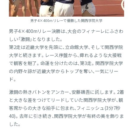
男子4×400ｍリレーで優勝した関西学院大学
男子4×400mリレー決勝は、大会のフィナーレにふさわ
しい「激闘」となりました。
第2走は近畿大学を先頭に、立命館大学、そして関西学院
大学と続きます。レース序盤から、痺れるような大接戦
で観客を魅了。命運を分けたのは、第3走。関西学院大学
の内野々諒が近畿大学からトップを奪い、一気にリー
ド。
激闘の熱きバトンをアンカー、安藤礁吾に託します。2着
と大きな差をつけてリードしていた関西学院大学が、観
客席からの大きな拍手に包まれ、フィニッシュ(3分7秒
40)。去年に引き続き、関西学院大学が有終の美を飾りま
した。