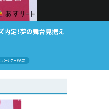
ズ内定！夢の舞台見据え
ニバーシアード内定