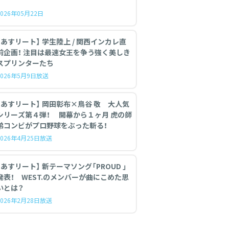
2026年05月22日
【あすリート】 学生陸上 / 関西インカレ直
前企画！ 注目は最速女王を争う強く美しき
スプリンターたち
2026年5月9日放送
【あすリート】 岡田彰布×鳥谷 敬 大人気
シリーズ第４弾！ 開幕から１ヶ月 虎の師
弟コンビがプロ野球をぶった斬る！
2026年4月25日放送
あすリート】 新テーマソング「PROUD 」
発表！ WEST.のメンバーが曲にこめた思
いとは？
2026年2月28日放送