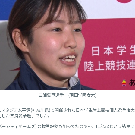
三浦愛華選手 (園田学園女大)
ガススタジアム平塚(神奈川県)で開催された日本学生陸上競技個人選手権大
制した三浦愛華選手でした。
ニバーシティゲームズ）の標準記録も狙ってたので…。11秒53という結果