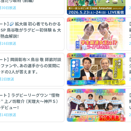
当たり取材 （前編）
5月30日放送
ート】
拡大版 初心者でもわかる
初体験 & 大
熱血解説！
5月16日放送
ート】 岡田彰布×鳥谷 敬 師弟対談
…ファンや、あの選手からの質問に
ドの2人が答えます。
5月2日放送
ーリーグワン “怪物
【
” 上ノ坊駿介 （天理大〜神戸Ｓ）
デビュー！
3月14日放送