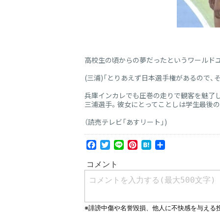
高校生の頃からの夢だったというワールド
(三浦)「とりあえず日本選手権があるので
兵庫インカレでも圧巻の走りで観客を魅了し
三浦選手。彼女にとってことしは学生最後の
（読売テレビ「あすリート」)
Facebook
Twitter
Line
Pinterest
Hatena
共
有