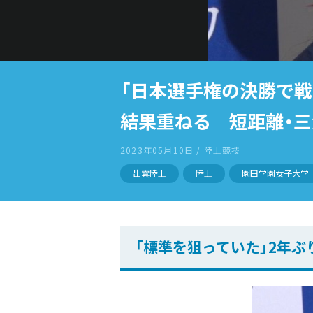
「日本選手権の決勝で戦
結果重ねる 短距離・
2023年05月10日 / 陸上競技
出雲陸上
陸上
園田学園女子大学
「標準を狙っていた」2年