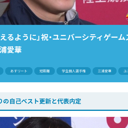
えるように」祝・ユニバーシティゲーム
三浦愛華
あすリート
短距離
学生個人選手権
三浦愛華
ユ
ぶりの自己ベスト更新と代表内定