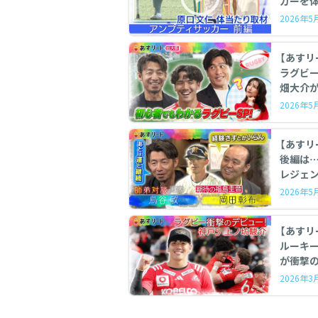
カーを体
2026年
【あすリ
ラグビーSP 鳥谷敬がラグビー
畑大介が
2026年
【あすリ
後編は
レジェン
2026年
【あすリート 】 ラグビ
ルーキー
が衝撃の
2026年