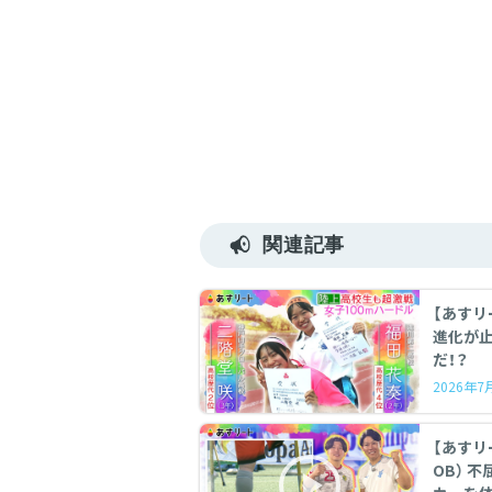
関連記事
【あすリ
進化が
だ！？
2026年
【あすリート】
OB） 不屈の