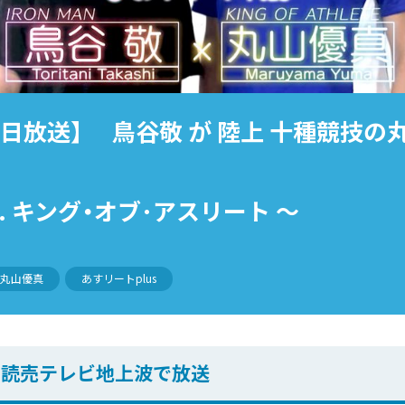
月17日放送】 鳥谷敬 が 陸上 十種競技
. キング・オブ･アスリート 〜
丸山優真
あすリートplus
0 読売テレビ地上波で放送