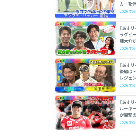
カーを体
2026年
【あすリ
ラグビーSP 鳥谷敬がラグビー
畑大介が
2026年
【あすリ
後編は
レジェン
2026年
【あすリート 】 ラグビ
ルーキー
が衝撃の
2026年