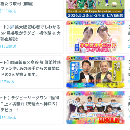
当たり取材 （前編）
5月30日放送
ート】
拡大版 初心者でもわかる
初体験 & 大
熱血解説！
5月16日放送
ート】 岡田彰布×鳥谷 敬 師弟対談
…ファンや、あの選手からの質問に
ドの2人が答えます。
5月2日放送
ーリーグワン “怪物
【
” 上ノ坊駿介 （天理大〜神戸Ｓ）
デビュー！
3月14日放送