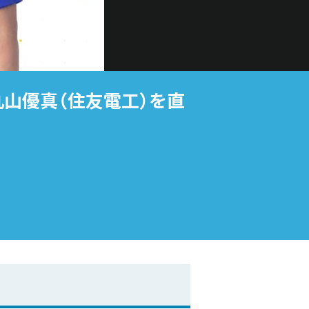
の丸山優真（住友電工）を直