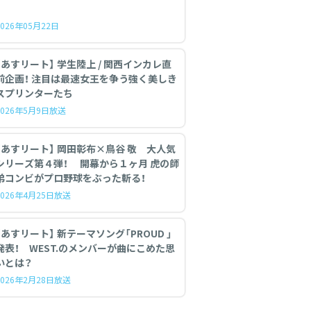
2026年05月22日
【あすリート】 学生陸上 / 関西インカレ直
前企画！ 注目は最速女王を争う強く美しき
スプリンターたち
2026年5月9日放送
【あすリート】 岡田彰布×鳥谷 敬 大人気
シリーズ第４弾！ 開幕から１ヶ月 虎の師
弟コンビがプロ野球をぶった斬る！
2026年4月25日放送
あすリート】 新テーマソング「PROUD 」
発表！ WEST.のメンバーが曲にこめた思
いとは？
2026年2月28日放送