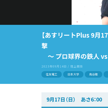
【あすリートPlus 9
撃
〜 プロ球界の鉄人 vs
2023年09月14日 / 陸上競技
住友電工
日本大学
鳥谷敬
9月17日（日） あさ6：0