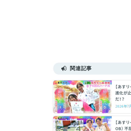
関連記事
【あすリ
進化が
だ！？
2026年
【あすリート】
OB） 不屈の