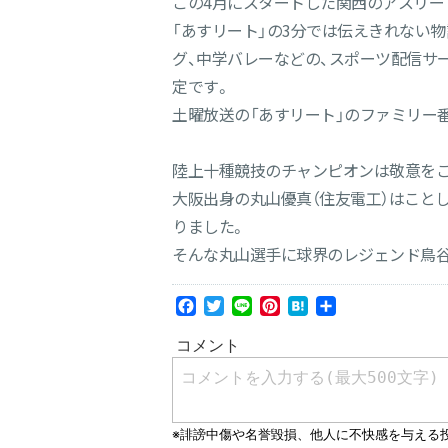
この4月にスタートした関西のアスリー
「あすリート」の3分では伝えきれない
グ、中学バレーなどの、スポーツ配信サー
定です。
土曜放送の「あすリート」のファミリー番
陸上十種競技のチャンピオンは敬意をこ
大阪出身の丸山優真（住友電工）はこと
りました。
そんな丸山選手に球界のレジェンド鳥
Facebook
Twitter
Line
Pinterest
Hatena
共
有