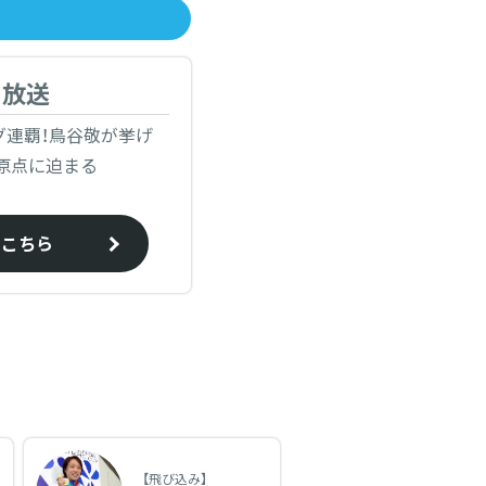
日放送
グ連覇！鳥谷敬が挙げ
原点に迫まる
はこちら
【飛び込み】