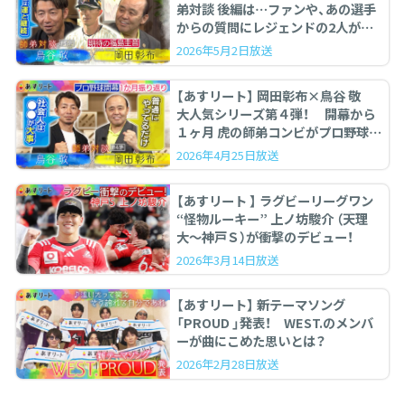
弟対談 後編は…ファンや、あの選手
からの質問にレジェンドの2人が答
えます。
2026年5月2日放送
【あすリート】 岡田彰布×鳥谷 敬
大人気シリーズ第４弾！ 開幕から
１ヶ月 虎の師弟コンビがプロ野球を
ぶった斬る！
2026年4月25日放送
【あすリート 】 ラグビーリーグワン
“怪物ルーキー” 上ノ坊駿介 （天理
大〜神戸Ｓ）が衝撃のデビュー！
2026年3月14日放送
【あすリート】 新テーマソング
「PROUD 」発表！ WEST.のメンバ
ーが曲にこめた思いとは？
2026年2月28日放送