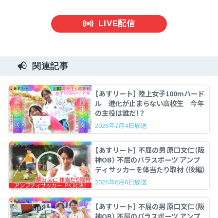
LIVE配信
関連記事
【あすリート】 陸上女子100mハード
ル 進化が止まらない高校生 今年
の主役は誰だ！？
2026年7月4日放送
【あすリート】 不屈の男 原口文仁（阪
神OB） 不屈のパラスポーツ アンプ
ティサッカーを体当たり取材 （後編）
2026年6月6日放送
【あすリート】 不屈の男 原口文仁（阪
神OB） 不屈のパラスポーツ アンプ