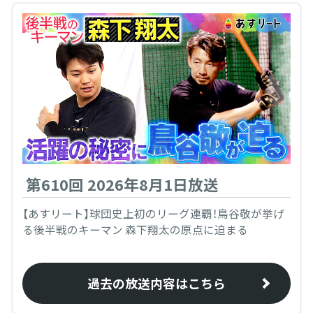
第610回 2026年8月1日放送
【あすリート】球団史上初のリーグ連覇！鳥谷敬が挙げ
る後半戦のキーマン 森下翔太の原点に迫まる
過去の放送内容はこちら