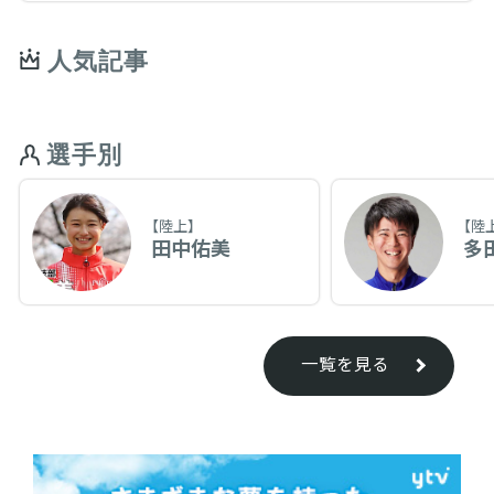
人気記事
選手別
【陸上】
【陸
田中佑美
多
一覧を見る