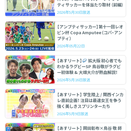
ティサッカーを体当たり取材 （前編）
2026年5月30日放送
【アンプティサッカー】第十一回レオ
ピン杯 Copa Amputee（コパ・アン
プティ）
2026年05月22日
【あすリート】
拡大版 初心者でも
わかるラグビーSP 鳥谷敬がラグビ
ー初体験 & 大畑大介が熱血解説！
2026年5月16日放送
【あすリート】 学生陸上 / 関西インカ
レ直前企画！ 注目は最速女王を争う
強く美しきスプリンターたち
2026年5月9日放送
【あすリート】 岡田彰布×鳥谷 敬 師