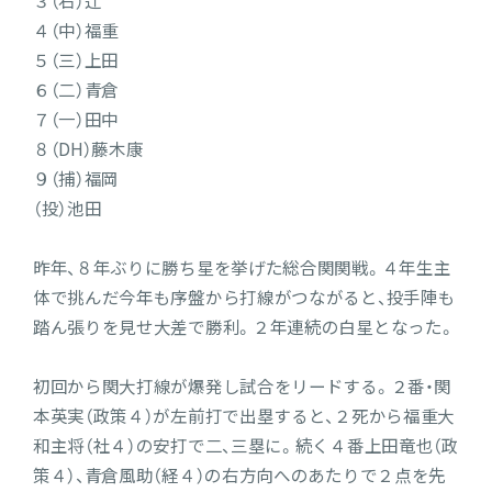
３（右）辻
４（中）福重
５（三）上田
６（二）青倉
７（一）田中
８（DH）藤木康
９（捕）福岡
（投）池田
昨年、８年ぶりに勝ち星を挙げた総合関関戦。４年生主
体で挑んだ今年も序盤から打線がつながると、投手陣も
踏ん張りを見せ大差で勝利。２年連続の白星となった。
初回から関大打線が爆発し試合をリードする。２番・関
本英実（政策４）が左前打で出塁すると、２死から福重大
和主将（社４）の安打で二、三塁に。続く４番上田竜也（政
策４）、青倉風助（経４）の右方向へのあたりで２点を先