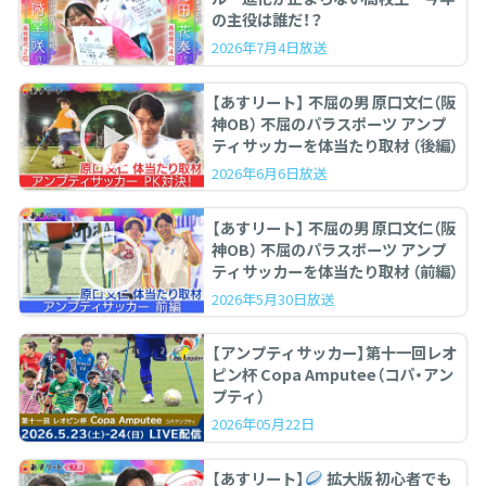
の主役は誰だ！？
2026年7月4日放送
【あすリート】 不屈の男 原口文仁（阪
神OB） 不屈のパラスポーツ アンプ
ティサッカーを体当たり取材 （後編）
2026年6月6日放送
【あすリート】 不屈の男 原口文仁（阪
神OB） 不屈のパラスポーツ アンプ
ティサッカーを体当たり取材 （前編）
2026年5月30日放送
【アンプティサッカー】第十一回レオ
ピン杯 Copa Amputee（コパ・アン
プティ）
2026年05月22日
【あすリート】
拡大版 初心者でも