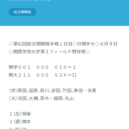
総合関関戦
◇第42回総合関関戦本戦１日目◇対関学大◇６月９日
◇関西学院大学第３フィールド野球場◇
関学００１ ０００ ０１０＝２
関大２１１ ０００ ５２Ｘ＝11
（学）原田、延原、前川、安田、竹田、柴垣―永業
（大）池田、大棚、斎木－福岡、丸山
１（左）柳楽
２（遊）関本