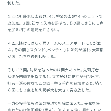
制した。
２回にも藤木康太郎（社４）、柳楽啓太（経４）のヒットで
追加点。３回、初めて失点を許すも、その裏にさらに１点
を加え相手の追随を許さない。
４回以降はしばらく両チームのスコアボードに０が並
ぶ。その間もスタンド、ベンチともに熱気が溢れ、大声援
が選手たちを後押し続ける。
そして７回。沈黙を破ったのは関大だった。先頭打者・
柳楽が四球で出塁すると、立て続けに安打が飛び出す。
打者一巡の猛攻でこの回一挙５得点を追加すると、続く
８回にも２点を加え関学大を大きく突き放した。
一方の投手陣も強気の投球で打線に応えた。先発を任
されたのは池田伊吹（商４）。「だんだん波に乗れていい