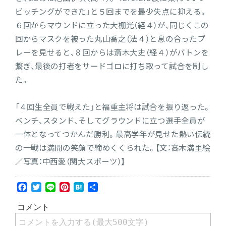
ピッチングができた」と５回までを最少失点に抑える。
６回からマウンドに立った大棚光（経４）が、同じくこの
回からマスクを被った丸山喬之（法４）と息の合ったプ
レーを見せると、８回からは斎木大史（経４）がバトンを
繋ぎ、最後の打者をサードゴロに打ち取って試合を制し
た。
「４回生全員で戦えた」と福重主将は試合を振り返った。
ベンチ、スタンド、そしてグラウンドに立つ選手全員が
一体となってつかんだ勝利。最高学年が見せた熱い伝統
の一戦は満開の笑顔で締めくくられた。【文：高木満里絵
／写真：中西愛（関大スポーツ）】
Facebook
Twitter
Line
Pinterest
Hatena
共
有