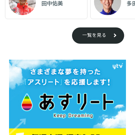
田中佑美
多
一覧を見る