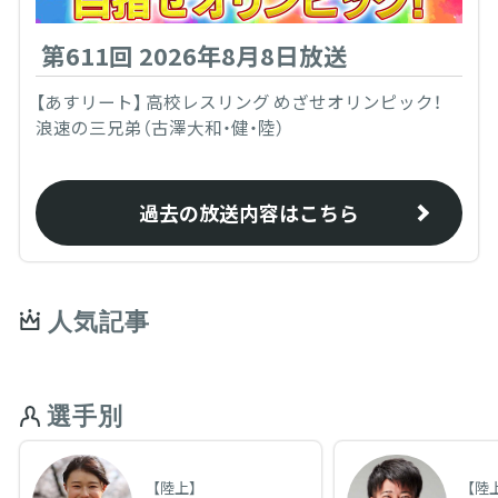
第611回 2026年8月8日放送
【あすリート】 高校レスリング めざせオリンピック！
浪速の三兄弟（古澤大和・健・陸）
過去の放送内容はこちら
人気記事
選手別
【陸上】
【陸