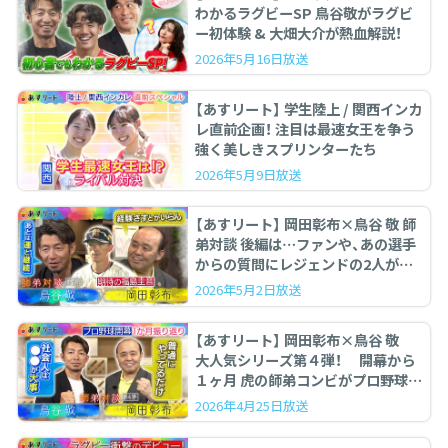
わかるラグビーSP 鳥谷敬がラグビ
ー初体験 & 大畑大介が熱血解説！
2026年5月16日放送
【あすリート】 学生陸上 / 関西インカ
レ直前企画！ 注目は最速女王を争う
強く美しきスプリンターたち
2026年5月9日放送
【あすリート】 岡田彰布×鳥谷 敬 師
弟対談 後編は…ファンや、あの選手
からの質問にレジェンドの2人が答
えます。
2026年5月2日放送
【あすリート】 岡田彰布×鳥谷 敬
大人気シリーズ第４弾！ 開幕から
１ヶ月 虎の師弟コンビがプロ野球を
ぶった斬る！
2026年4月25日放送