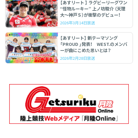
【あすリート 】 ラグビーリーグワン
“怪物ルーキー” 上ノ坊駿介 （天理
大〜神戸Ｓ）が衝撃のデビュー！
2026年3月14日放送
【あすリート】 新テーマソング
「PROUD 」発表！ WEST.のメンバ
ーが曲にこめた思いとは？
2026年2月28日放送