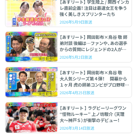
【あすリート】 学生陸上 / 関西インカ
レ直前企画！ 注目は最速女王を争う
強く美しきスプリンターたち
2026年5月9日放送
【あすリート】 岡田彰布×鳥谷 敬 師
弟対談 後編は…ファンや、あの選手
からの質問にレジェンドの2人が答
えます。
2026年5月2日放送
【あすリート】 岡田彰布×鳥谷 敬
大人気シリーズ第４弾！ 開幕から
１ヶ月 虎の師弟コンビがプロ野球を
ぶった斬る！
2026年4月25日放送
【あすリート 】 ラグビーリーグワン
“怪物ルーキー” 上ノ坊駿介 （天理
大〜神戸Ｓ）が衝撃のデビュー！
2026年3月14日放送