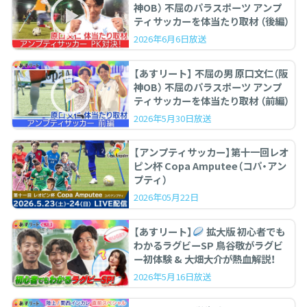
神OB） 不屈のパラスポーツ アンプ
ティサッカーを体当たり取材 （後編）
2026年6月6日放送
【あすリート】 不屈の男 原口文仁（阪
神OB） 不屈のパラスポーツ アンプ
ティサッカーを体当たり取材 （前編）
2026年5月30日放送
【アンプティサッカー】第十一回レオ
ピン杯 Copa Amputee（コパ・アン
プティ）
2026年05月22日
【あすリート】
拡大版 初心者でも
わかるラグビーSP 鳥谷敬がラグビ
ー初体験 & 大畑大介が熱血解説！
2026年5月16日放送