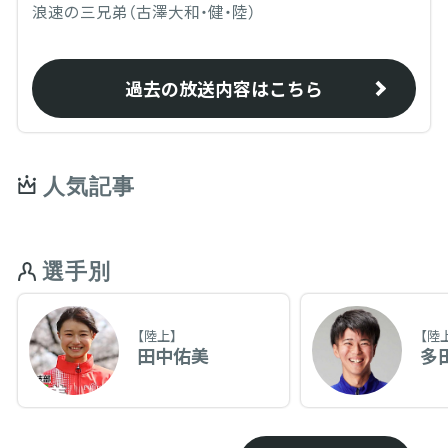
浪速の三兄弟（古澤大和・健・陸）
過去の放送内容はこちら
人気記事
選手別
【陸上】
【陸
田中佑美
多