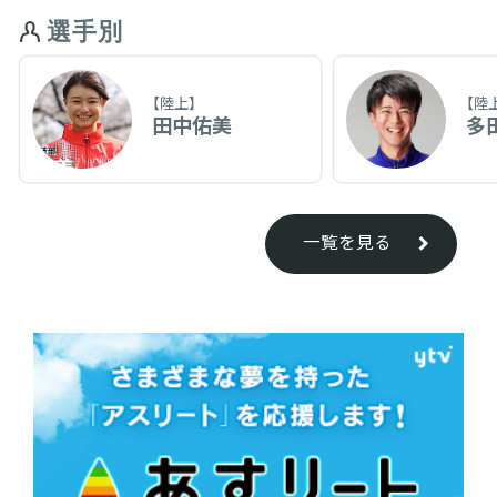
選手別
【陸上】
【陸
田中佑美
多
一覧を見る