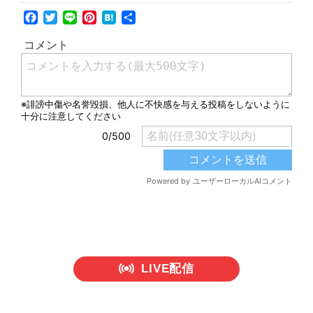
Facebook
Twitter
Line
Pinterest
Hatena
共
有
LIVE配信