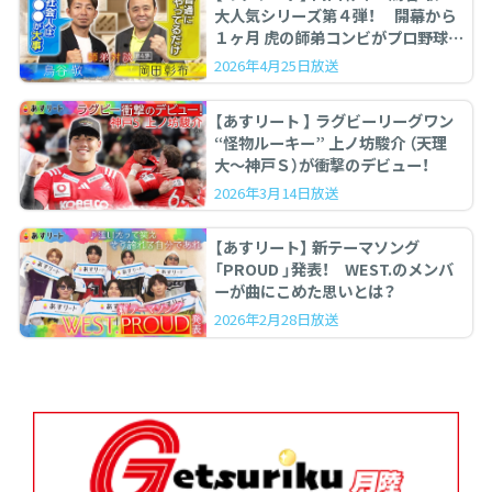
大人気シリーズ第４弾！ 開幕から
１ヶ月 虎の師弟コンビがプロ野球を
ぶった斬る！
2026年4月25日放送
【あすリート 】 ラグビーリーグワン
“怪物ルーキー” 上ノ坊駿介 （天理
大〜神戸Ｓ）が衝撃のデビュー！
2026年3月14日放送
【あすリート】 新テーマソング
「PROUD 」発表！ WEST.のメンバ
ーが曲にこめた思いとは？
2026年2月28日放送