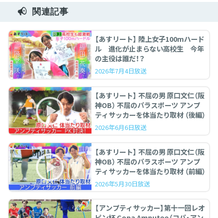
関連記事
【あすリート】 陸上女子100mハード
ル 進化が止まらない高校生 今年
の主役は誰だ！？
2026年7月4日放送
【あすリート】 不屈の男 原口文仁（阪
神OB） 不屈のパラスポーツ アンプ
ティサッカーを体当たり取材 （後編）
2026年6月6日放送
【あすリート】 不屈の男 原口文仁（阪
神OB） 不屈のパラスポーツ アンプ
ティサッカーを体当たり取材 （前編）
2026年5月30日放送
【アンプティサッカー】第十一回レオ
ピン杯 Copa Amputee（コパ・アン