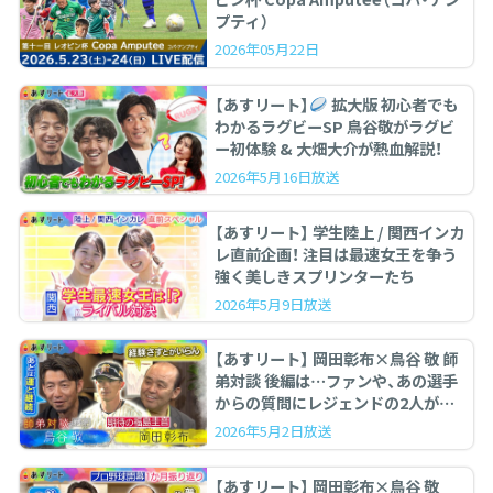
プティ）
2026年05月22日
【あすリート】
拡大版 初心者でも
わかるラグビーSP 鳥谷敬がラグビ
ー初体験 & 大畑大介が熱血解説！
2026年5月16日放送
【あすリート】 学生陸上 / 関西インカ
レ直前企画！ 注目は最速女王を争う
強く美しきスプリンターたち
2026年5月9日放送
【あすリート】 岡田彰布×鳥谷 敬 師
弟対談 後編は…ファンや、あの選手
からの質問にレジェンドの2人が答
えます。
2026年5月2日放送
【あすリート】 岡田彰布×鳥谷 敬